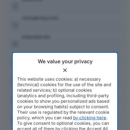
2
TELECOM ITALIA SPA
3
ESSELUNGA SPA
4
A2A SPA
We value your privacy
5
ENGIE ITALIA SPA
This website uses cookies: a) necessary
6
(technical) cookies for the use of the site and
related services; b) optional cookies
ENI PLENITUDE SPA SB
(analytics and profiling, including third-party
7
cookies to show you personalized ads based
on your browsing habits) subject to consent.
Their use is regulated by the relevant cookie
EDISON ENERGIA SPA
policy, which you can read
by clicking here
.
8
To give consent to optional cookies, you can
accept all of them by clicking the Accept All