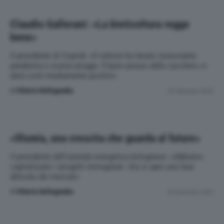
Claudio Gallerani: «La bieticoltura regge
bene»
Il presidente di Coprob: «Il settore ha tenuto nonostante
pandemia e scarse piogge. Il buon prezzo dello zucchero ci
darà conti mediamente positivi»
di
Vittorio Bellagamba
26 Gennaio 2022
«Illumia, una crescita che guarda al futuro»
Il presidente dell’azienda energetica bolognese: «Abbiamo
capitalizzato i progetti immaginati. Ora si apre una fase
delicata dei mercati»
di
Vittorio Bellagamba
26 Gennaio 2022