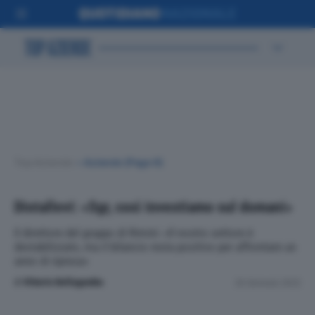
Top Aziende
•
Aziende
(Page 6)
Diotallevi: «Sgr, così investiamo sul domani»
Il direttore del gruppo di Rimini: «Il nostro settore è
destabilizzato, ma il bilancio resta positivo per affrontare un
anno di ripresa»
di
Vittorio Bellagamba
26 Gennaio 2022