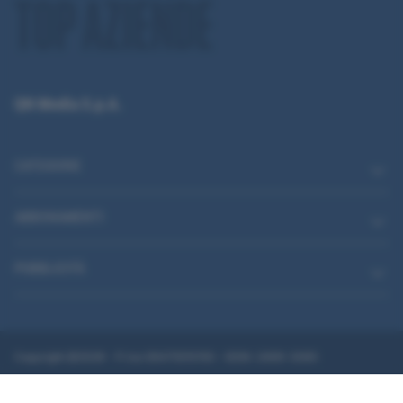
QN Media S.p.A.
CATEGORIE
ABBONAMENTI
PUBBLICITÀ
Copyright @2026 - P.Iva 08475510155 - ISSN: 2499-3085
Dati societari
Privacy
Impostazioni privacy
Dichiarazione di accessibilità