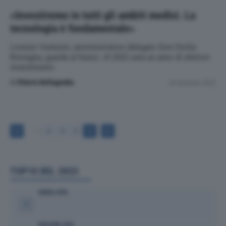
«Investiremo in tutti gli ambiti medici. La
tecnologia è fondamentale»
Lorenzo Venturini, amministratore delegato Gvm Emilia
Romagna, guarda al futuro: «Il 2022 sarà un anno di ulteriori
investimenti»
di
Vittorio Bellagamba
26 Gennaio 2022
3
4
5
6
TOP10 DEL 2023
HERA SPA
1
EDISON SPA