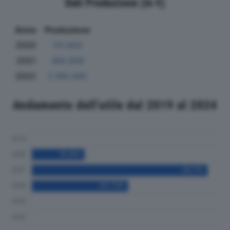
Dati Produzione (in €)
Anno
Produzione
2020
101.802
2021
460.806
2022
2.180.445
Andamento dell'utile dal 2019 al 2024