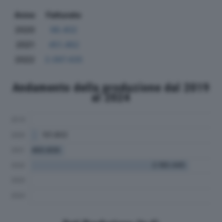
Anno
Fatturato
2020
98.402
2021
451.462
2022
2.097.435
Andamento della produzione dal 2019
al 2024