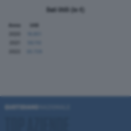
Dati Utili (in €)
Anno
Utili
2020
16.851
2021
56.110
2022
30.729