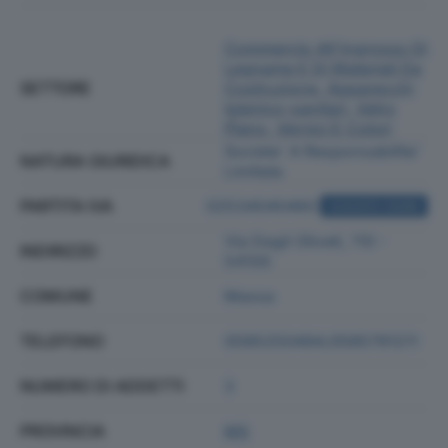
Commercio All'ingrosso Di
Legname E Di Materiali Da
SETTORE
Costruzione, Apparecchi
Igienico-sanitari, Vetro
Piano, Vernici E Colori
Societa' A Responsabilita'
NATURA GIURIDICA
Limitata
PARTITA IVA
02534040460
ACQUISTA VISURA
Via Degli Oliveti, 110 -
INDIRIZZO
54100
COMUNE
Massa
TELEFONO
0585250494;0585791211
NUMERO DI ADDETTI
3
PROVINCIA
MS