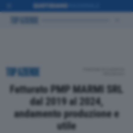
POSIZIONE IN CLASSIFICA
PROVINCIALE
Fatturato PMP MARMI SRL
dal 2019 al 2024,
andamento produzione e
utile