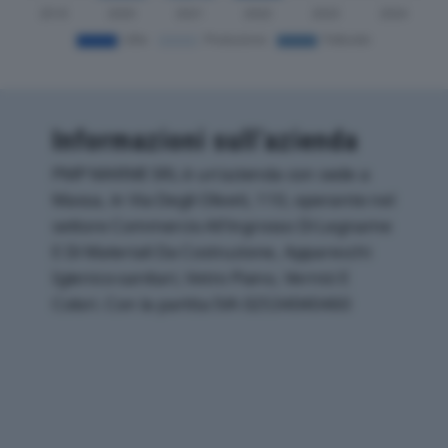
Informazioni sull’azienda
PMP MARMI SRL è un'azienda con sede a
Massa, in Via Degli Oliveti, 110, operante nel
settore Commercio All'ingrosso Di Legname
E Di Materiali Da Costruzione, Apparecchi
Igienico-sanitari, Vetro Piano, Vernici E
Colori. Con la partita IVA 02534040460