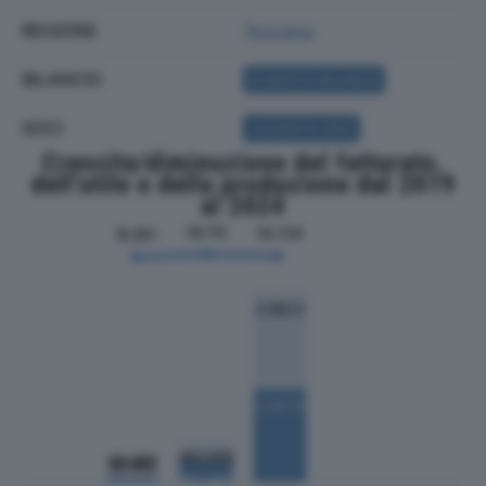
REGIONE
Toscana
BILANCIO
ACQUISTA BILANCIO
SOCI
ACQUISTA SOCI
Crescita/diminuzione del fatturato,
dell'utile e della produzione dal 2019
al 2024