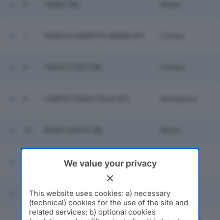
6
TAMAC SRL
Massa
7
FRANCHI UMBERTO MARMI SPA
Carrara
8
TBULK (ITALY) SRL
Carrara
9
CAMPOLONGHI ITALIA SPA
Montignoso
10
ROSSI LEAUTO SRL
Massa
G. DI VITTORIO SOC COOP
11
Massa
We value your privacy
SOCIALE ONLUS
This website uses cookies: a) necessary
12
TECNEL SRL
Massa
(technical) cookies for the use of the site and
related services; b) optional cookies