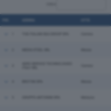
CERCA:
POS.
AZIENDA
CITTÀ
1
THE ITALIAN SEA GROUP SPA
Carrara
2
MEDIA STEEL SRL
Massa
AERO SERVICE TECHNOLOGIES
3
Carrara
ITALY SRL
4
BROTINI SPA
Massa
5
GRUPPO ANTONINI SPA
Mulazzo