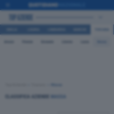
EMILIA
LIGURIA
LOMBARDIA
MARCHE
TOSCANA
ROMAGNA
Arezzo
Firenze
Grosseto
Livorno
Lucca
Massa
Top Aziende
•
Toscana
•
Massa
CLASSIFICA AZIENDE
MASSA