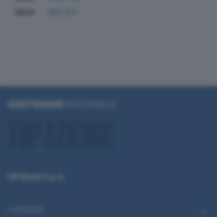
2024
203.417
QN Media S.p.A.
CATEGORIE