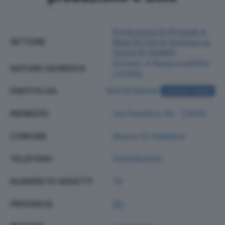
Produzione Di Prodotti A
SETTORE
Base Di Carne (inclusa La
Carne Di Volatili)
Societa' A Responsabilita'
NATURA GIURIDICA
Limitata
PARTITA IVA
00576780142
ACQUISTA VISURA
INDIRIZZO
Via Padellino 44 - 23030
COMUNE
Mazzo Di Valtellina
TELEFONO
0342862002
NUMERO DI ADDETTI
78
PROVINCIA
SO