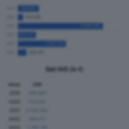
Dati Utili (in €)
Anno
Utili
2019
498.891
2020
124.042
2021
2.018.342
2022
430.511
2023
1.139.735