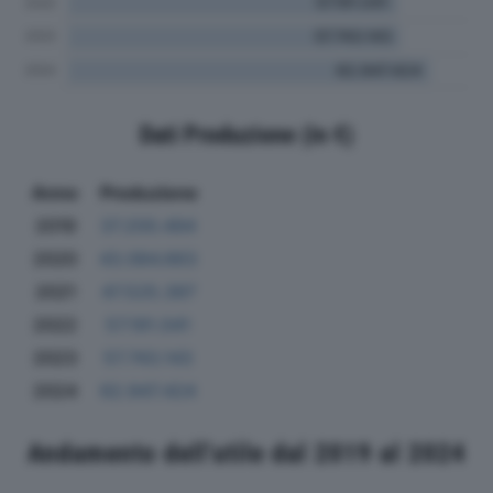
Dati Produzione (in €)
Anno
Produzione
2019
37.200.494
2020
43.084.663
2021
47.525.397
2022
57.191.041
2023
57.743.143
2024
62.947.424
Andamento dell'utile dal 2019 al 2024