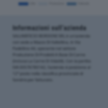
Informazioni sull’azienda
SALUMIFICIO BORDONI SRL è un'azienda
con sede a Mazzo Di Valtellina, in Via
Padellino 44, operante nel settore
Produzione Di Prodotti A Base Di Carne
(inclusa La Carne Di Volatili). Con la partita
IVA 00576780142, l'azienda si posiziona al
12° posto nella classifica provinciale di
Sondrio per fatturato.