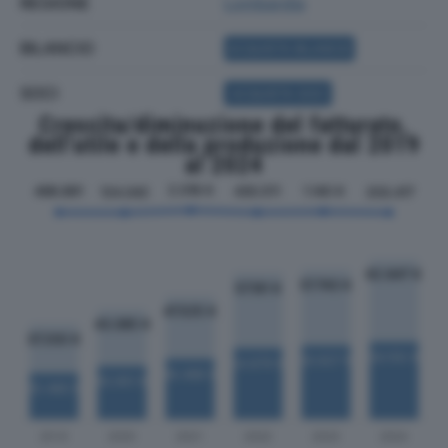
REGIONE
Lombardia
BILANCIO
ACQUISTA BILANCIO
SOCI
ACQUISTA SOCI
Crescita/diminuzione del fatturato,
dell'utile e della produzione dal 2019
al 2024