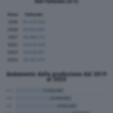
Dati Fatturato (in €)
Anno
Fatturato
2019
35.479.532
2020
40.950.891
2021
46.486.273
2022
54.678.839
2023
56.626.931
2024
59.155.476
Andamento della produzione dal 2019
al 2024