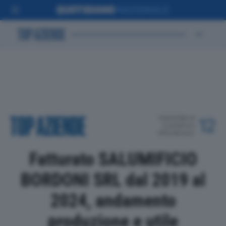
POSIZIONE IN
12
CLASSIFICA
PROVINCIALE
Fatturato SALUMIFICIO
BORDONI SRL dal 2019 al
2024, andamento
produzione e utile