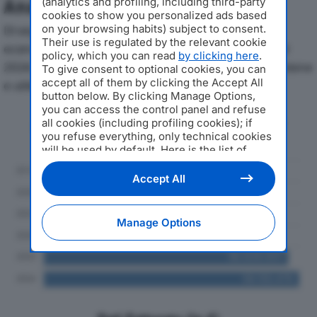
(analytics and profiling, including third-party
Analisi Economica 2019-2024
cookies to show you personalized ads based
on your browsing habits) subject to consent.
Di seguito l'andamento dei principali indicatori
Their use is regulated by the relevant cookie
economici di SALUMIFICIO BORDONI SRLdal 2019 al
policy, which you can read
by clicking here
.
2024, con particolare attenzione a fatturato, produzione
To give consent to optional cookies, you can
accept all of them by clicking the Accept All
e utile d'esercizio.
button below. By clicking Manage Options,
you can access the control panel and refuse
Andamento del fatturato dal 2019
all cookies (including profiling cookies); if
al 2024
you refuse everything, only technical cookies
will be used by default. Here is the list of
providers
. Cookie consent will be stored and
applied also to the other websites of
Accept All
Editoriale Nazionale and their subdomains. By
expressing your choice on this site, you will
therefore not be asked again on other
Manage Options
Editoriale Nazionale websites that use the
same consent management platform (CMP).
You can still modify or withdraw your choice
at any time through the “Privacy Settings”
section.