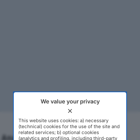
We value your privacy
This website uses cookies: a) necessary
(technical) cookies for the use of the site and
related services; b) optional cookies
Analisi Economica 2019-2024
(analytics and profiling, including third-party