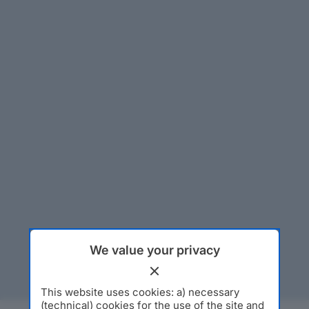
We value your privacy
This website uses cookies: a) necessary
(technical) cookies for the use of the site and