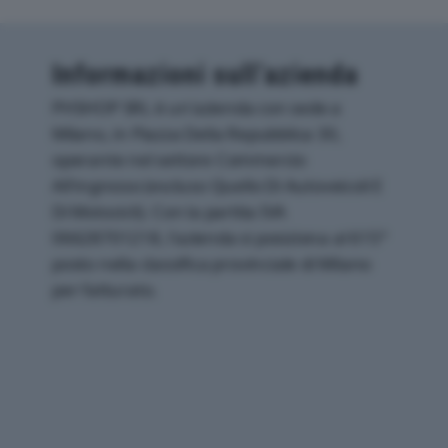
Informazioni sull’azienda
PHSHOP SRL è un'azienda con sede a
Milano, in Piazza Della Repubblica 30,
operante nel settore Commercio
All'ingrosso (escluso Quello Di Autoveicoli E
Di Motocicli). Con la partita IVA
06628701218, l'azienda si posiziona al 615°
posto nella classifica provinciale di Milano
per fatturato.