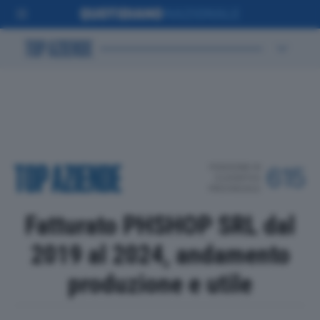
POSIZIONE IN
615
CLASSIFICA
PROVINCIALE
Fatturato PHSHOP SRL dal
2019 al 2024, andamento
produzione e utile