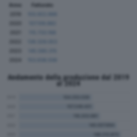
Anno
Fatturato
2019
103.922.666
2020
107.109.882
2021
115.733.168
2022
139.329.053
2023
145.580.315
2024
153.638.506
Andamento della produzione dal 2019
al 2024