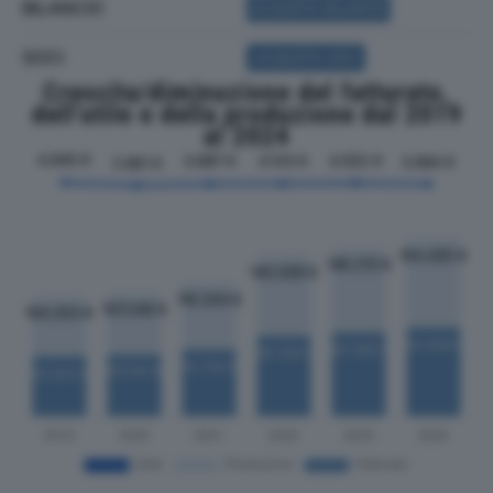
BILANCIO
ACQUISTA BILANCIO
SOCI
ACQUISTA SOCI
Crescita/diminuzione del fatturato,
dell'utile e della produzione dal 2019
al 2024