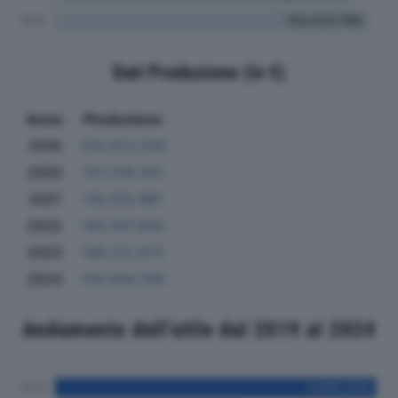
Dati Produzione (in €)
Anno
Produzione
2019
104.253.039
2020
107.249.431
2021
116.203.981
2022
140.007.694
2023
146.212.873
2024
154.434.768
Andamento dell'utile dal 2019 al 2024