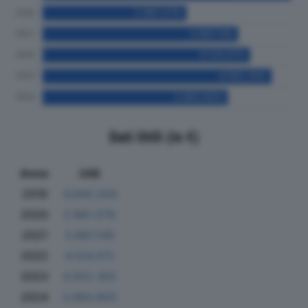
Dati Utili (in €)
Anno
Utili
2019
4.940.329
2020
2.861.079
2021
3.887.145
2022
4.124.072
2023
4.552.302
2024
3.683.603