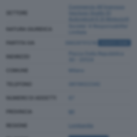
Commercio All'ingrosso
SETTORE
(escluso Quello Di
Autoveicoli E Di Motocicli)
Societa' A Responsabilita'
NATURA GIURIDICA
Limitata
PARTITA IVA
06628701218
ACQUISTA VISURA
Piazza Della Repubblica
INDIRIZZO
30 - 20124
COMUNE
Milano
TELEFONO
08119022342
NUMERO DI ADDETTI
67
PROVINCIA
MI
REGIONE
Lombardia