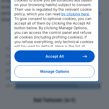
Di seguito l'andamento dei principali indicatori
cookies to show you personalized ads based
on your browsing habits) subject to consent.
economici di PHSHOP SRLdal 2019 al 2024, con
Their use is regulated by the relevant cookie
particolare attenzione a fatturato, produzione e utile
policy, which you can read
by clicking here
.
To give consent to optional cookies, you can
d'esercizio.
accept all of them by clicking the Accept All
button below. By clicking Manage Options,
Andamento del fatturato dal 2019
you can access the control panel and refuse
al 2024
all cookies (including profiling cookies); if
you refuse everything, only technical cookies
will be used by default. Here is the list of
providers
. Cookie consent will be stored and
applied also to the other websites of
Accept All
Editoriale Nazionale and their subdomains. By
expressing your choice on this site, you will
therefore not be asked again on other
Manage Options
Editoriale Nazionale websites that use the
same consent management platform (CMP).
You can still modify or withdraw your choice
at any time through the “Privacy Settings”
section.
Dati Fatturato (in €)