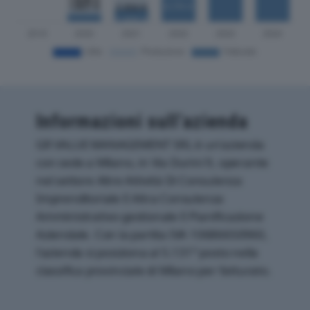
Informazioni sull’azienda
GR VALUE MANAGEMENT SRL è un'azienda
con sede a Milano, in Via Durini 9, operante
nel settore Altre Attività Di Consulenza
Imprenditoriale E Altra Consulenza
Amministrativo-gestionale E Pianificazione
Aziendale. Con la partita IVA 10686650960,
l'azienda si posiziona al 5.131° posto nella
classifica provinciale di Milano per fatturato.