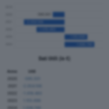
Dati Utili (in €)
Anno
Utili
2020
-595.501
2021
-2.054.106
2022
-1.418.483
2023
1.155.696
2024
1.506.749