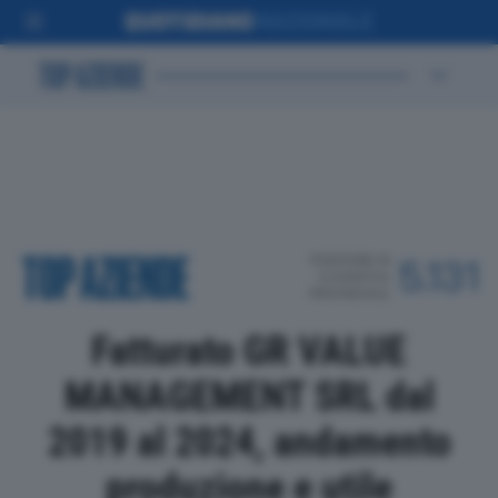
POSIZIONE IN
5.131
CLASSIFICA
PROVINCIALE
Fatturato GR VALUE
MANAGEMENT SRL dal
2019 al 2024, andamento
produzione e utile