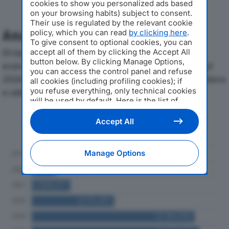
cookies to show you personalized ads based
on your browsing habits) subject to consent.
Their use is regulated by the relevant cookie
Analisi Economica 2019-2024
policy, which you can read
by clicking here
.
To give consent to optional cookies, you can
Di seguito l'andamento dei principali indicatori
accept all of them by clicking the Accept All
button below. By clicking Manage Options,
economici di GR VALUE MANAGEMENT SRLdal 2019 al
you can access the control panel and refuse
2024, con particolare attenzione a fatturato, produzione
all cookies (including profiling cookies); if
you refuse everything, only technical cookies
e utile d'esercizio.
will be used by default. Here is the list of
providers
. Cookie consent will be stored and
Andamento del fatturato dal 2019
applied also to the other websites of
Accept All
al 2024
Editoriale Nazionale and their subdomains. By
expressing your choice on this site, you will
therefore not be asked again on other
Manage Options
Editoriale Nazionale websites that use the
same consent management platform (CMP).
You can still modify or withdraw your choice
at any time through the “Privacy Settings”
section.