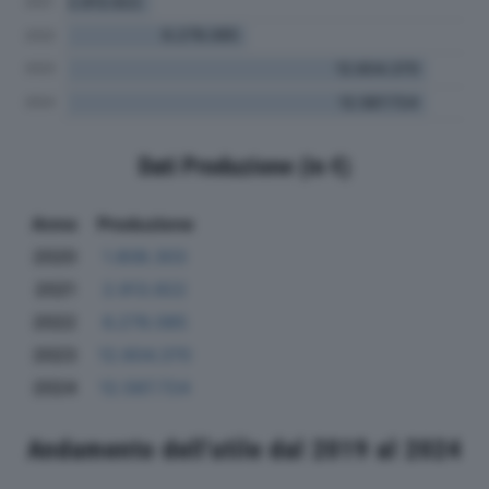
Dati Produzione (in €)
Anno
Produzione
2020
1.808.303
2021
2.913.922
2022
6.278.085
2023
12.604.370
2024
12.587.724
Andamento dell'utile dal 2019 al 2024