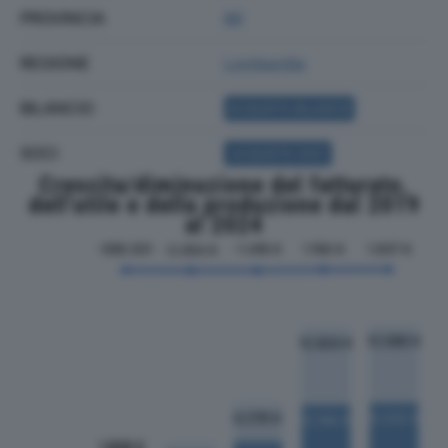
PROVINCIA
MI
REGIONE
Lombardia
BILANCIO
ACQUISTA BILANCIO
SOCI
ACQUISTA SOCI
Crescita/diminuzione del fatturato,
dell'utile e della produzione dal 2019
al 2024