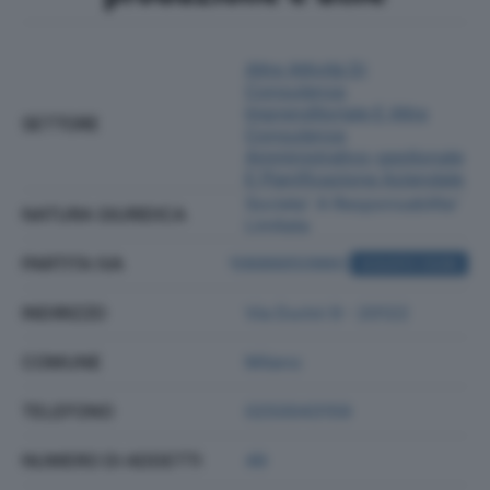
Altre Attività Di
Consulenza
Imprenditoriale E Altra
SETTORE
Consulenza
Amministrativo-gestionale
E Pianificazione Aziendale
Societa' A Responsabilita'
NATURA GIURIDICA
Limitata
PARTITA IVA
10686650960
ACQUISTA VISURA
INDIRIZZO
Via Durini 9 - 20122
COMUNE
Milano
TELEFONO
0250043159
NUMERO DI ADDETTI
49