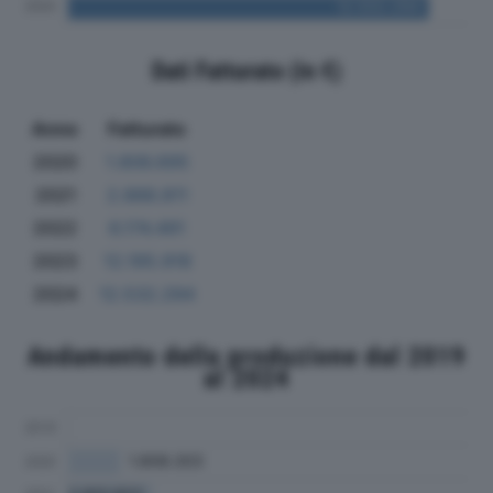
Dati Fatturato (in €)
Anno
Fatturato
2020
1.806.695
2021
2.888.811
2022
6.174.491
2023
12.195.918
2024
12.532.294
Andamento della produzione dal 2019
al 2024