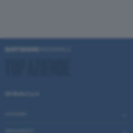
QN Media S.p.A.
CATEGORIE
ABBONAMENTI