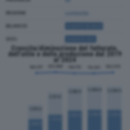
REGIONE
Lombardia
BILANCIO
ACQUISTA BILANCIO
SOCI
ACQUISTA SOCI
Crescita/diminuzione del fatturato,
dell'utile e della produzione dal 2019
al 2024