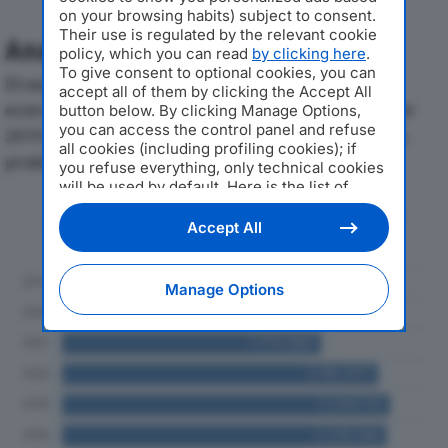
on your browsing habits) subject to consent.
Their use is regulated by the relevant cookie
Analisi Economica 2019-2024
policy, which you can read
by clicking here
.
To give consent to optional cookies, you can
Di seguito l'andamento dei principali indicatori
accept all of them by clicking the Accept All
economici di GABBIONI SYSTEM INNOVATION SRLdal
button below. By clicking Manage Options,
you can access the control panel and refuse
2019 al 2024, con particolare attenzione a fatturato,
all cookies (including profiling cookies); if
produzione e utile d'esercizio.
you refuse everything, only technical cookies
will be used by default. Here is the list of
providers
. Cookie consent will be stored and
Andamento del fatturato dal 2019
applied also to the other websites of
Accept All
al 2024
Editoriale Nazionale and their subdomains. By
expressing your choice on this site, you will
therefore not be asked again on other
Manage Options
Editoriale Nazionale websites that use the
same consent management platform (CMP).
You can still modify or withdraw your choice
at any time through the “Privacy Settings”
section.