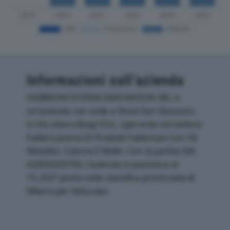
Informazioni sull’azienda
GABBIONI SYSTEM INNOVATION SRL è
un'azienda con sede a Sesto San Giovanni,
in Via Libero Biagi 55/c, operante nel settore
Fabbricazione Di Prodotti Fabbricati Con Fili
Metallici, Catene E Molle. Con la partita IVA
02005020769, l'azienda si posiziona al
15.250° posto nella classifica provinciale di
Milano per fatturato.