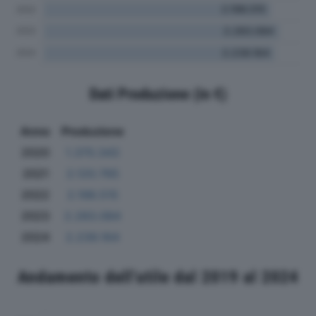
Dati Produzione (in €)
Anno
Produzione
2020
1.370.343
2021
2.120.765
2022
2.198.515
2023
2.283.084
2024
2.239.164
Andamento dell'utile dal 2019 al 2024