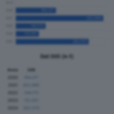
Dati Utili (in €)
Anno
Utili
2020
194.317
2021
422.895
2022
144.173
2023
112.021
2024
352.570