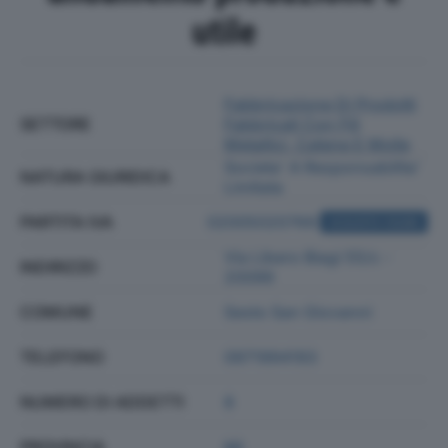
utile
Fabbricazione Di Prodotti
SETTORE
Fabbricati Con Fili
Metallici, Catene E Molle
Societa' A Responsabilita'
NATURA GIURIDICA
Limitata
PARTITA IVA
02005020769
ACQUISTA VISURA
Via Libero Biagi 55/c -
INDIRIZZO
20099
COMUNE
Sesto San Giovanni
TELEFONO
0971994193
NUMERO DI ADDETTI
8
PROVINCIA
MI