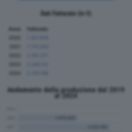
Dati Fatturato (in €)
Anno
Fatturato
2020
1.357.876
2021
1.770.550
2022
2.161.377
2023
2.240.112
2024
2.219.148
Andamento della produzione dal 2019
al 2024