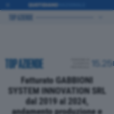
POSIZIONE IN
15.25
CLASSIFICA
PROVINCIALE
Fatturato GABBIONI
SYSTEM INNOVATION SRL
dal 2019 al 2024,
andamento produzione e