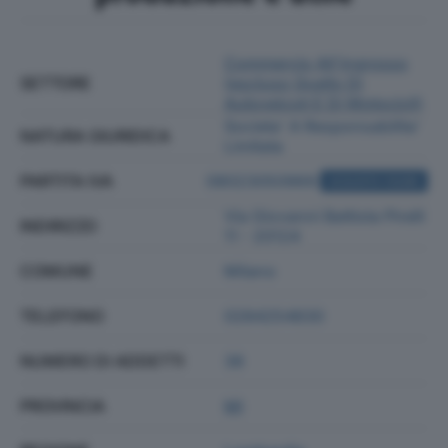
Commercio All'ingrosso
SETTORE
(escluso Quello Di
Autoveicoli E Di Motocicli)
Societa' A Responsabilita'
NATURA GIURIDICA
Limitata
PARTITA IVA
08023050969
ACQUISTA VISURA
Via Giovanni Battista Pirelli
INDIRIZZO
11 - 20124
COMUNE
Milano
TELEFONO
0284254830
NUMERO DI ADDETTI
38
PROVINCIA
MI