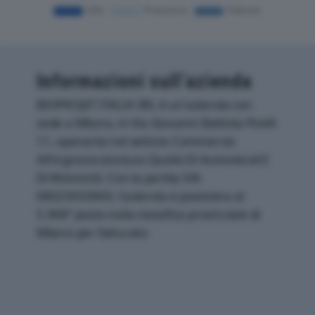
Informazioni sull’azienda
BIOPROJET ITALIA SRL è un'azienda con
sede a Milano, in Via Giovanni Battista Pirelli
11, operante nel settore Commercio
All'ingrosso (escluso Quello Di Autoveicoli E
Di Motocicli). Con la partita IVA
08023050969, l'azienda si posiziona al
5.908° posto nella classifica provinciale di
Milano per fatturato.