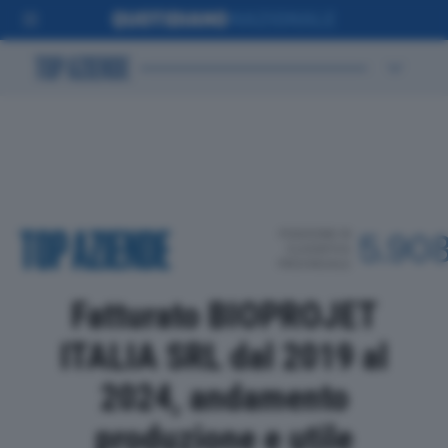
POSIZIONE IN
5.90
CLASSIFICA
PROVINCIALE
Fatturato BIOPROJET
ITALIA SRL dal 2019 al
2024, andamento
produzione e utile