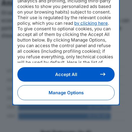
(analytics and profiling, including third-party
Analisi Economica 2019-2024
cookies to show you personalized ads based
on your browsing habits) subject to consent.
Di seguito l'andamento dei principali indicatori
Their use is regulated by the relevant cookie
economici di BIOPROJET ITALIA SRLdal 2019 al 2024, con
policy, which you can read
by clicking here
.
particolare attenzione a fatturato, produzione e utile
To give consent to optional cookies, you can
accept all of them by clicking the Accept All
d'esercizio.
button below. By clicking Manage Options,
you can access the control panel and refuse
Andamento del fatturato dal 2019
all cookies (including profiling cookies); if
al 2024
you refuse everything, only technical cookies
will be used by default. Here is the list of
providers
. Cookie consent will be stored and
applied also to the other websites of
Accept All
Editoriale Nazionale and their subdomains. By
expressing your choice on this site, you will
therefore not be asked again on other
Manage Options
Editoriale Nazionale websites that use the
same consent management platform (CMP).
You can still modify or withdraw your choice
at any time through the “Privacy Settings”
section.