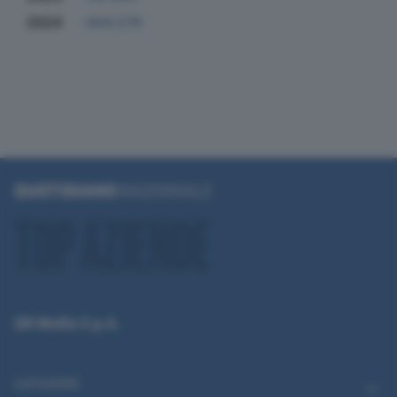
2024
-304.279
QN Media S.p.A.
CATEGORIE