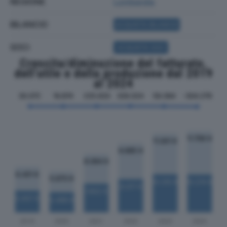
REGIONE
Lombardia
BILANCIO
ACQUISTA BILANCIO
SOCI
ACQUISTA SOCI
Crescita/diminuzione del fatturato,
dell'utile e della produzione dal 2019
al 2024