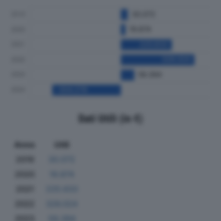
Dati Utili (in €)
Anno
Utili
2019
30.072
2020
19.874
2021
225.633
2022
326.024
2023
59.394