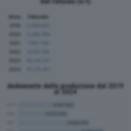
Dati Fatturato (in €)
Anno
Fatturato
2019
5.936.602
2020
5.498.369
2021
7.801.709
2022
9.016.749
2023
10.314.757
2024
10.274.451
Andamento della produzione dal 2019
al 2024