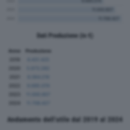
Dati Produzione (in €)
Anno
Produzione
2019
6.431.425
2020
5.673.282
2021
8.064.219
2022
9.685.074
2023
11.000.807
2024
11.706.427
Andamento dell'utile dal 2019 al 2024