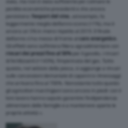
stata, ma non è stata sufficiente per colmare le
perdite economiche precedenti e che ancora
persistono:
l’export del vino
, ad esempio, fa
leggermente meglio dell’anno scorso (+1%), ma è
ancora un 5% in meno rispetto al 2019. Il finale
dell’anno ci ha messo di fronte al
caro energetico
.
Gli effetti sono sull’intera filiera agroalimentare con
rincari dei prezzi fino al 50%
per il gasolio, i rincari
di fertilizzanti (+143%), l’impennata del gas. Tutto
questo, nel settore della pesca, si aggiunge a rincari
sulle concessioni demaniale di capanni e rimessaggi
che arrivano fino al 700%. Nonostante tutto questo
gli agricoltori marchigiani sono ancora in piedi: con il
loro lavoro hanno saputo garantire l’indipendenza
alimentare delle famiglie e a mantenere aperte le
proprie attività ».