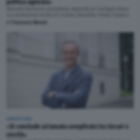
politica agricola»
Marcello Bonvicini, presidente regionale di Confagricoltura:
«La produzione rischia di crollare, Bruxelles riveda il piano»
di
Francesco Moroni
AGRICOLTURA
«Si conclude un’annata complicata tra rincari e
siccità»