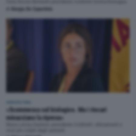
Parla Nicola Bertinelli presidente Coldiretti Emilia-Romagna
di
Giorgia De Cupertinis
AGRICOLTURA
«Scommessa sul biologico. Ma i rincari
minacciano la ripresa»
Maria Letizia Gardoni, presidente Coldiretti: allevamenti e
vivai più colpiti dagli aumenti