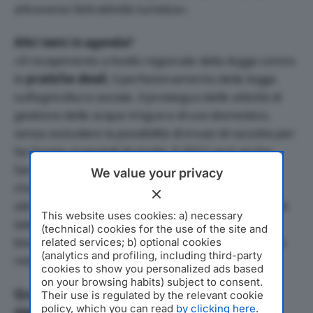
attraverso l’attrattività turistica».
Altri temi in agenda?
«Il recepimento a livello regionale della legge contro
le
pratiche sleali
, il perfezionamento della legge
sull’agricoltura sociale, il prosieguo delle attività di
gestione delle acque irrigue e di uso domestico,
senza escludere la possibilità di invasi di raccolta per
far fronte ai periodi di siccità. Il 2022 sarà anche
l’anno nel quale consolideremo le tante iniziative
We value your privacy
che ci vedono protagonisti: dall’educazione
alimentare del Progetto Scuola, che prevede ore di
This website uses cookies: a) necessary
laboratori su agricoltura e alimentazione,
(technical) cookies for the use of the site and
biodiversità e ambiente, all’implementazione della
related services; b) optional cookies
(analytics and profiling, including third-party
rete e delle attività di Campagna Amica».
cookies to show you personalized ads based
on your browsing habits) subject to consent.
Quali iniziative state attuando nel cratere del
Their use is regulated by the relevant cookie
policy, which you can read
by clicking here
.
sisma?