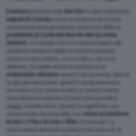
Il settore
primario nelle
Marche
ha dato important
i
segnali di crescita
anche se l’andamento è stato
condizionato dalla pandemia, come ci ha detto la
presidente di Coldiretti Marche Maria Letizia
Gardoni
: «È indubbio che le incertezze legate alla
pandemia abbiano colpito in maniera pesante
anche il nostro settore, che tra l’altro, nel corso
dell’anno, ha subito anche le ricadute di un
andamento climatico
quanto mai anomalo, fatto di
lunghi periodi siccitosi, gelate in tarda primavera,
afa estiva e una media di oltre un evento meteo
straordinario e violento al mese come grandine,
piogge, trombe d’aria. Questo ha significato, pur
mantenendo alta la qualità, una
minor produzione
di olio (-17%) e di vino (-10%)
, ad esempio. La
ripresa estiva del flusso turistico e dei consumi c’è