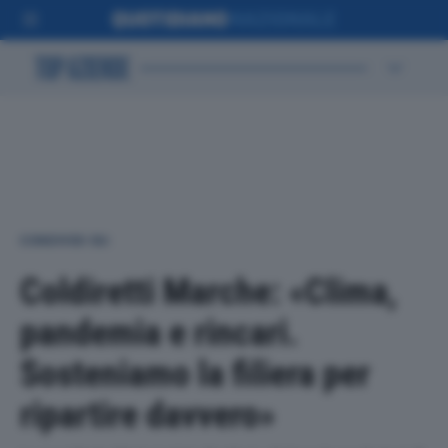
CONDIVIDI SU:
Coldiretti Marche: «Clima,
pandemia e rincari.
Sosteniamo la filiera per
ripartire davvero»