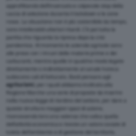
approfittando dell’insensato e colpevole stop della
caccia di selezione durante il lockdown e le zone
rosse. La situazione non è più sostenibile da tempo,
sono intollerabili ulteriori ritardi. C’è poi tutta la
partita che riguarda la ripresa dopo la crisi
pandemica. Al momento le aziende agricole sono
alle prese con i rincari delle materie prime e dei
carburanti, mentre quelle in qualche modo legate
direttamente o indirettamente al canale horeca
subiscono cali di fatturato. Basti pensare agli
agriturismi
, per i quali abbiamo inoltrato alla
Regione Marche una serie di proposte da inserire
nella nuova legge di riordino del settore, per dare a
queste strutture maggiori spazi di azione,
riconoscendo loro una valenza che valica quella
dell’attività economica e riveste un valore sociale di
tutela dell’ambiente e di gestione del territorio,