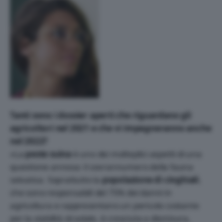
Tanti sono i dossier aperti che riguardano gli
agricoltori nel 2021 e che vi impegneranno anche
nel 2022?
«La
peste suina
è uno dei molteplici aspetti di una
questione annosa: il sovrannumero della fauna
selvatica. Soprattutto la
popolazione di cinghiali
,
che sono responsabili del 75% dei danni in
agricoltura e rappresentano un pericolo costante
per la viabilità stradale, è cresciuta a dismisura,