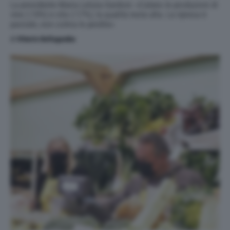
La presidente Maria Letizia Gardoni: «Calano le produzioni di
vino (-10%) e olio (-17%), la qualità resta alta. La ripresa è
parziale, non colma le perdite»
di
Vittorio Bellagamba