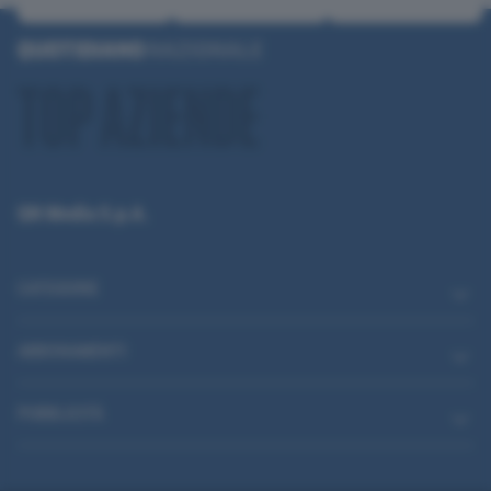
QN Media S.p.A.
CATEGORIE
ABBONAMENTI
PUBBLICITÀ