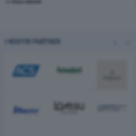
di
Chiara Gabrielli
I NOSTRI PARTNER
Previous
Next