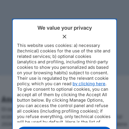
We value your privacy
This website uses cookies: a) necessary
(technical) cookies for the use of the site and
related services; b) optional cookies
(analytics and profiling, including third-party
cookies to show you personalized ads based
on your browsing habits) subject to consent.
Their use is regulated by the relevant cookie
policy, which you can read
by clicking here
.
To give consent to optional cookies, you can
accept all of them by clicking the Accept All
Analisi Economica 2019-2024
button below. By clicking Manage Options,
you can access the control panel and refuse
Di seguito l'andamento dei principali indicatori
all cookies (including profiling cookies); if
economici di SCA.CO S.R.L. IMPORT-EXPORTdal 2019 al
you refuse everything, only technical cookies
will be used by default. Here is the list of
2024, con particolare attenzione a fatturato, produzione
providers
. Cookie consent will be stored and