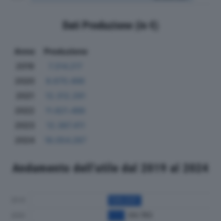
Dati Produzione (in €)
Anno
Produzione
2019
7.314.217
2020
8.670.496
2021
12.312.291
2022
11.821.486
2023
12.387.411
2024
18.054.287
Andamento dell'utile dal 2019 al 2024