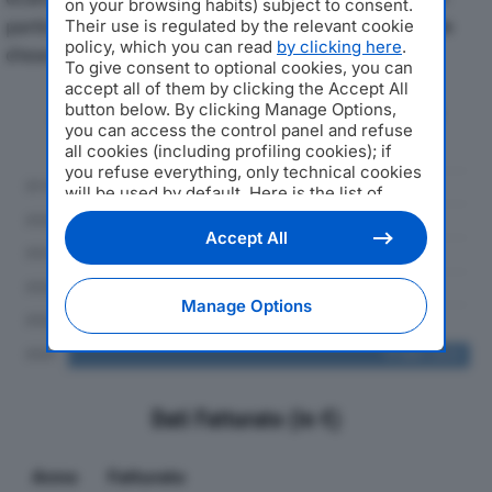
on your browsing habits) subject to consent.
particolare attenzione a fatturato, produzione e utile
Their use is regulated by the relevant cookie
policy, which you can read
by clicking here
.
d'esercizio.
To give consent to optional cookies, you can
accept all of them by clicking the Accept All
button below. By clicking Manage Options,
Andamento del fatturato dal 2019
you can access the control panel and refuse
al 2024
all cookies (including profiling cookies); if
you refuse everything, only technical cookies
will be used by default. Here is the list of
providers
. Cookie consent will be stored and
applied also to the other websites of
Accept All
Editoriale Nazionale and their subdomains. By
expressing your choice on this site, you will
therefore not be asked again on other
Manage Options
Editoriale Nazionale websites that use the
same consent management platform (CMP).
You can still modify or withdraw your choice
at any time through the “Privacy Settings”
section.
Dati Fatturato (in €)
Anno
Fatturato