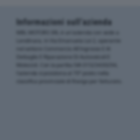
Informazioni sull’azienda
MBL MOTORS SRL è un'azienda con sede a
Lendinara, in Via Emanuela Loi 2, operante
nel settore Commercio All'ingrosso E Al
Dettaglio E Riparazione Di Autoveicoli E
Motocicli. Con la partita IVA 01523430294,
l'azienda si posiziona al 70° posto nella
classifica provinciale di Rovigo per fatturato.