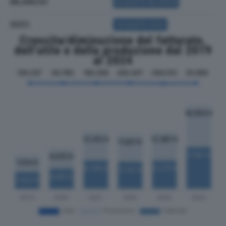
BILANCIO
ACQUISTA BILANCIO
SOCI
ACQUISTA SOCI
Crescita/diminuzione del fatturato,
dell'utile e della produzione dal 2019
al 2024