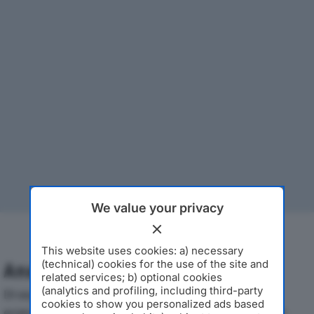
We value your privacy
This website uses cookies: a) necessary
(technical) cookies for the use of the site and
Analisi Economica 2019-2024
related services; b) optional cookies
(analytics and profiling, including third-party
Di seguito l'andamento dei principali indicatori
cookies to show you personalized ads based
economici di MBL MOTORS SRLdal 2019 al 2024, con