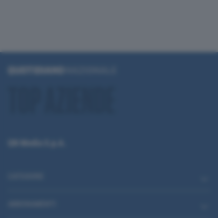
QN Media S.p.A.
CATEGORIE
ABBONAMENTI