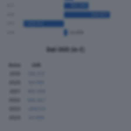
Dati Utili (in €)
Anno
Utili
2019
129.237
2020
64.783
2021
160.256
2022
300.427
2023
-264.512
2024
20.959