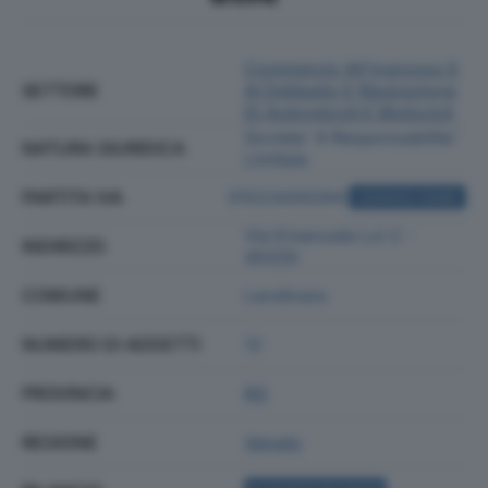
Commercio All'ingrosso E
SETTORE
Al Dettaglio E Riparazione
Di Autoveicoli E Motocicli
Societa' A Responsabilita'
NATURA GIURIDICA
Limitata
PARTITA IVA
01523430294
ACQUISTA VISURA
Via Emanuela Loi 2 -
INDIRIZZO
45026
COMUNE
Lendinara
NUMERO DI ADDETTI
12
PROVINCIA
RO
REGIONE
Veneto