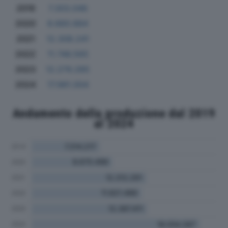
2019
7.303.046
2020
8.660.884
2021
12.308.241
2022
11.746.565
2023
12.279.285
2024
17.981.004
Andamento della produzione dal 2019
al 2024