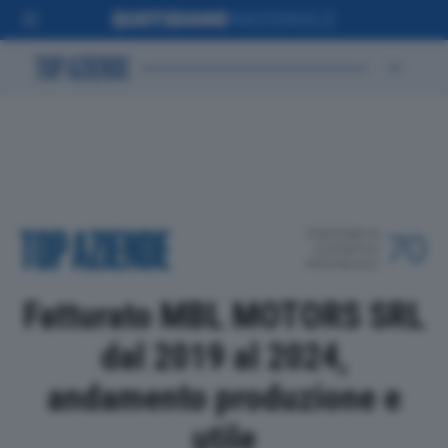
POSIZIONE IN
70
CLASSIFICA
PROVINCIALE
Fatturato MBL MOTORS SRL
dal 2019 al 2024,
andamento produzione e
utile