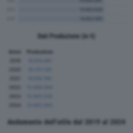
Dati Produzione (in €)
Anno
Produzione
2019
18.814.461
2020
18.231.100
2021
16.916.795
2022
15.809.064
2023
15.903.526
2024
15.902.050
Andamento dell'utile dal 2019 al 2024