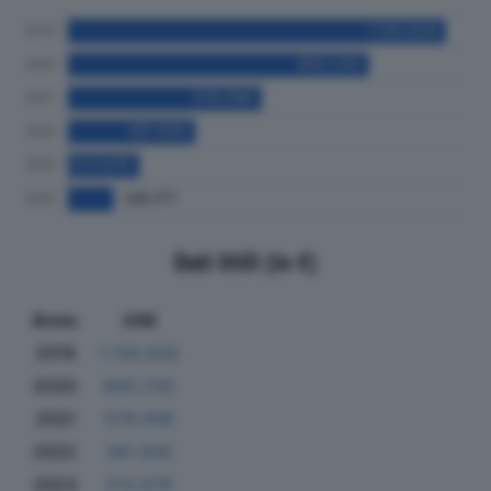
Dati Utili (in €)
Anno
Utili
2019
1.130.628
2020
900.230
2021
579.598
2022
381.645
2023
213.679