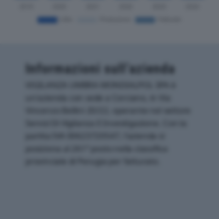
Informazioni sull’azienda
VIGILANZA UMBRA MONDIALPOL SPA è
un'azienda con sede a Corciano, in Via
Vincenzo Bellini 20/22, operante nel settore
Servizi Di Vigilanza E Investigazione. Con la
partita IVA 00623720547, l'azienda si
posiziona al 261° posto nella classifica
provinciale di Perugia per fatturato.