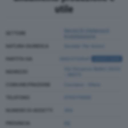
utile
Servizi Di Vigilanza E
SETTORE
Investigazione
NATURA GIURIDICA
Societa' Per Azioni
PARTITA IVA
00623720547
ACQUISTA VISURA
Via Vincenzo Bellini 20/22
INDIRIZZO
- 06073
COMUNE/FRAZIONE
Corciano - Ellera
TELEFONO
0755170000
NUMERO DI ADDETTI
304
PROVINCIA
PG