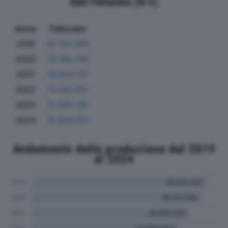
Dati Fatturato (in €)
Anno
Fatturato
2019
18.752.400
2020
18.186.796
2021
16.824.731
2022
15.567.182
2023
15.696.281
2024
15.806.012
Andamento della produzione dal 2019
al 2024