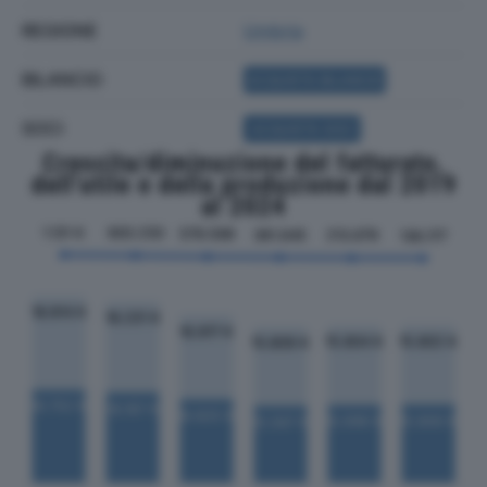
REGIONE
Umbria
BILANCIO
ACQUISTA BILANCIO
SOCI
ACQUISTA SOCI
Crescita/diminuzione del fatturato,
dell'utile e della produzione dal 2019
al 2024