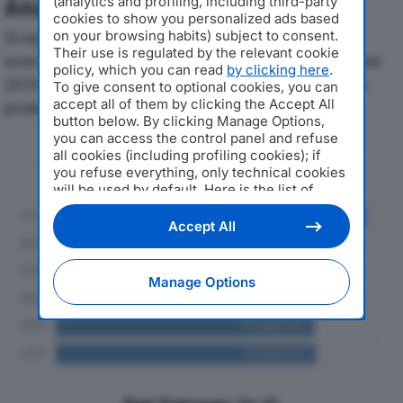
Analisi Economica 2019-2024
(analytics and profiling, including third-party
cookies to show you personalized ads based
Di seguito l'andamento dei principali indicatori
on your browsing habits) subject to consent.
Their use is regulated by the relevant cookie
economici di VIGILANZA UMBRA MONDIALPOL SPAdal
policy, which you can read
by clicking here
.
2019 al 2024, con particolare attenzione a fatturato,
To give consent to optional cookies, you can
accept all of them by clicking the Accept All
produzione e utile d'esercizio.
button below. By clicking Manage Options,
you can access the control panel and refuse
Andamento del fatturato dal 2019
all cookies (including profiling cookies); if
al 2024
you refuse everything, only technical cookies
will be used by default. Here is the list of
providers
. Cookie consent will be stored and
applied also to the other websites of
Accept All
Editoriale Nazionale and their subdomains. By
expressing your choice on this site, you will
therefore not be asked again on other
Manage Options
Editoriale Nazionale websites that use the
same consent management platform (CMP).
You can still modify or withdraw your choice
at any time through the “Privacy Settings”
section.