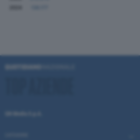
2024
136.177
QN Media S.p.A.
CATEGORIE