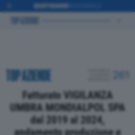
POSIZIONE IN
261
CLASSIFICA
PROVINCIALE
Fatturato VIGILANZA
UMBRA MONDIALPOL SPA
dal 2019 al 2024,
andamento produzione e