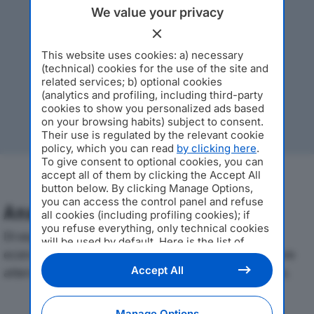
We value your privacy
This website uses cookies: a) necessary
(technical) cookies for the use of the site and
related services; b) optional cookies
(analytics and profiling, including third-party
cookies to show you personalized ads based
on your browsing habits) subject to consent.
Their use is regulated by the relevant cookie
policy, which you can read
by clicking here
.
To give consent to optional cookies, you can
accept all of them by clicking the Accept All
button below. By clicking Manage Options,
you can access the control panel and refuse
Analisi Economica 2019-2024
all cookies (including profiling cookies); if
you refuse everything, only technical cookies
Di seguito l'andamento dei principali indicatori
will be used by default. Here is the list of
economici di CIPI SRLdal 2019 al 2024, con particolare
providers
. Cookie consent will be stored and
applied also to the other websites of
Accept All
attenzione a fatturato, produzione e utile d'esercizio.
Editoriale Nazionale and their subdomains. By
expressing your choice on this site, you will
therefore not be asked again on other
Andamento del fatturato dal 2019
Manage Options