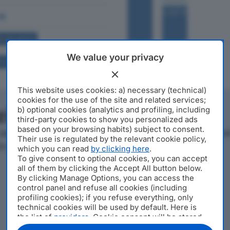
na
A BILANCIO
We value your privacy
A SOCI
This website uses cookies: a) necessary (technical)
cookies for the use of the site and related services;
b) optional cookies (analytics and profiling, including
azienda
third-party cookies to show you personalized ads
based on your browsing habits) subject to consent.
ede a Prato, in Via Fonda Di Mezzana 46/42, operante nel s
Their use is regulated by the relevant cookie policy,
n Pelle E Pelliccia. Con la partita IVA 02382310973
which you can read
by clicking here
.
To give consent to optional cookies, you can accept
all of them by clicking the Accept All button below.
By clicking Manage Options, you can access the
control panel and refuse all cookies (including
profiling cookies); if you refuse everything, only
technical cookies will be used by default. Here is
the list of
providers
. Cookie consent will be stored
and applied also to the other websites of Editoriale