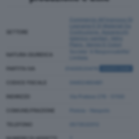
Commercio All'ingrosso Di
Legname E Di Materiali Da
SETTORE
Costruzione, Apparecchi
Igienico-sanitari, Vetro
Piano, Vernici E Colori
Societa' A Responsabilita'
NATURA GIURIDICA
Limitata
PARTITA IVA
01430520476
ACQUISTA VISURA
CODICE FISCALE
04402460481
INDIRIZZO
Via Pratese 276 - 51100
COMUNE/FRAZIONE
Pistoia - Nespolo
TELEFONO
0573532012
NUMERO DI ADDETTI
7