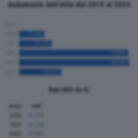
Andamento dell'utile dal 2019 al 2024
Dati Utili (in €)
Anno
Utili
2020
15.819
2021
20.236
2022
67.906