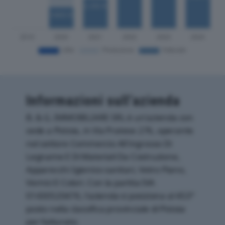
Informazioni sull’azienda
B. & G. IMMOBILIARE SRL è un'azienda con
sede a Pistoia, in Via Pratese 276, operante
nel settore Commercio All'ingrosso Di
Legname E Di Materiali Da Costruzione,
Apparecchi Igienico-sanitari, Vetro Piano,
Vernici E Colori. Con la partita IVA
01430520476, l'azienda si posiziona al 453°
posto nella classifica provinciale di Pistoia
per fatturato.