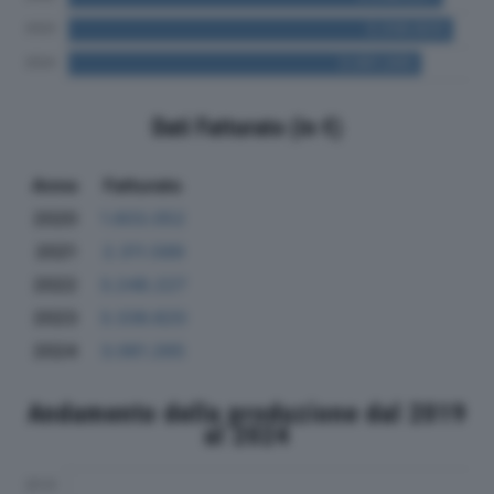
Dati Fatturato (in €)
Anno
Fatturato
2020
1.603.052
2021
2.311.589
2022
3.248.227
2023
3.336.820
2024
3.061.265
Andamento della produzione dal 2019
al 2024