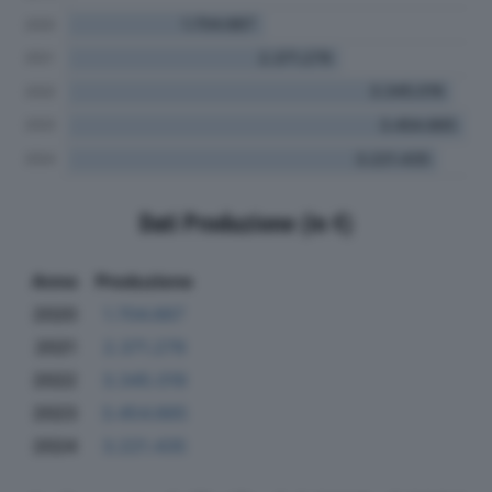
Dati Produzione (in €)
Anno
Produzione
2020
1.704.667
2021
2.371.279
2022
3.345.019
2023
3.454.665
2024
3.221.435