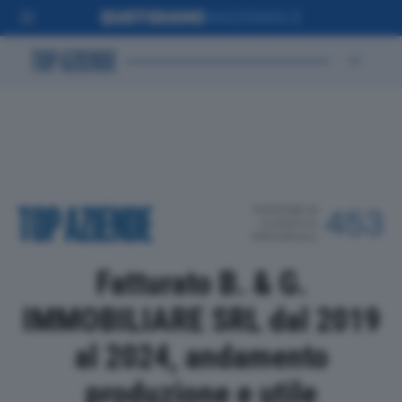
POSIZIONE IN
453
CLASSIFICA
PROVINCIALE
Fatturato B. & G.
IMMOBILIARE SRL dal 2019
al 2024, andamento
produzione e utile