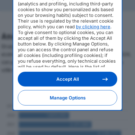
(analytics and profiling, including third-party
cookies to show you personalized ads based
on your browsing habits) subject to consent.
Their use is regulated by the relevant cookie
policy, which you can read
by clicking here
.
To give consent to optional cookies, you can
Analisi Economica 2019-2024
accept all of them by clicking the Accept All
button below. By clicking Manage Options,
Di seguito l'andamento dei principali indicatori
you can access the control panel and refuse
economici di B. & G. IMMOBILIARE SRLdal 2019 al 2024,
all cookies (including profiling cookies); if
you refuse everything, only technical cookies
con particolare attenzione a fatturato, produzione e
will be used by default. Here is the list of
utile d'esercizio.
providers
. Cookie consent will be stored and
applied also to the other websites of
Accept All
Editoriale Nazionale and their subdomains. By
Andamento del fatturato dal 2019
expressing your choice on this site, you will
al 2024
therefore not be asked again on other
Manage Options
Editoriale Nazionale websites that use the
same consent management platform (CMP).
You can still modify or withdraw your choice
at any time through the “Privacy Settings”
section.