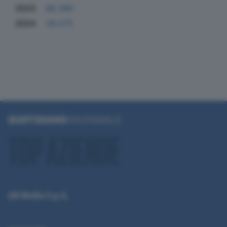
2023
68.390
2024
26.273
QN Media S.p.A.