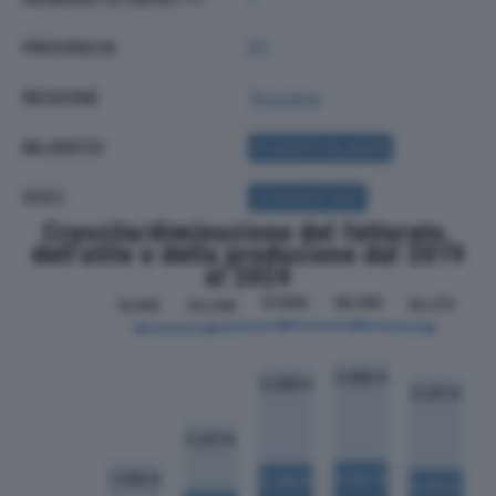
PROVINCIA
PT
REGIONE
Toscana
BILANCIO
ACQUISTA BILANCIO
SOCI
ACQUISTA SOCI
Crescita/diminuzione del fatturato,
dell'utile e della produzione dal 2019
al 2024