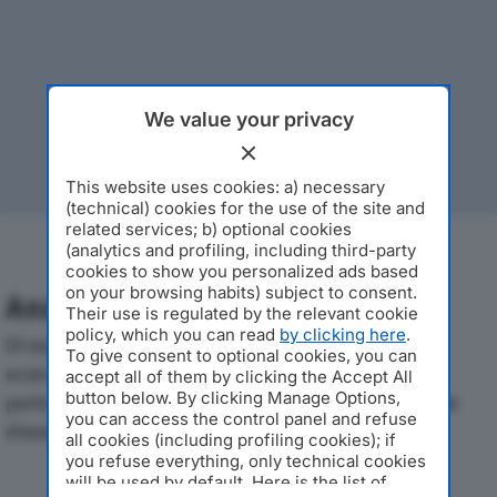
We value your privacy
This website uses cookies: a) necessary
(technical) cookies for the use of the site and
related services; b) optional cookies
(analytics and profiling, including third-party
cookies to show you personalized ads based
on your browsing habits) subject to consent.
Analisi Economica 2019-2024
Their use is regulated by the relevant cookie
policy, which you can read
by clicking here
.
Di seguito l'andamento dei principali indicatori
To give consent to optional cookies, you can
economici di SPEDIMPEX SRLdal 2019 al 2024, con
accept all of them by clicking the Accept All
button below. By clicking Manage Options,
particolare attenzione a fatturato, produzione e utile
you can access the control panel and refuse
d'esercizio.
all cookies (including profiling cookies); if
you refuse everything, only technical cookies
will be used by default. Here is the list of
Andamento del fatturato dal 2019