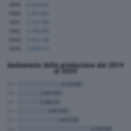
2019
4.250.042
2020
2.917.354
2021
2.724.768
2022
3.206.265
2023
3.822.746
2024
5.888.122
Andamento della produzione dal 2019
al 2024