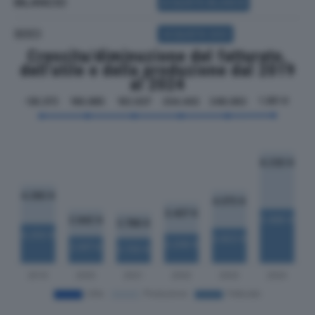
BILANCIO
ACQUISTA BILANCIO
SOCI
ACQUISTA SOCI
Crescita/diminuzione del fatturato,
dell'utile e della produzione dal 2019
al 2024