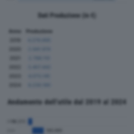
Dati Produzione (in €)
Anno
Produzione
2019
4.279.695
2020
2.941.974
2021
2.788.110
2022
3.407.442
2023
4.073.145
2024
6.230.190
Andamento dell'utile dal 2019 al 2024