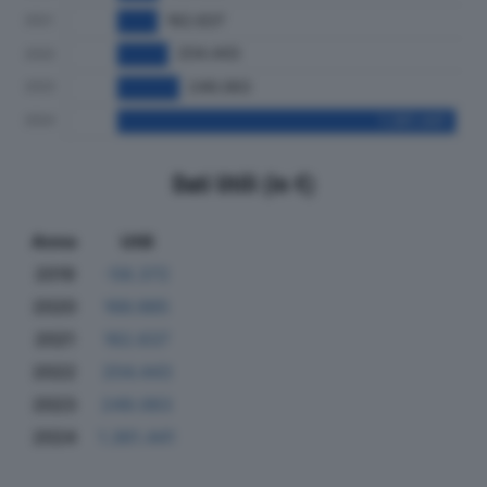
Dati Utili (in €)
Anno
Utili
2019
-58.372
2020
166.985
2021
162.637
2022
204.443
2023
249.063
2024
1.361.441