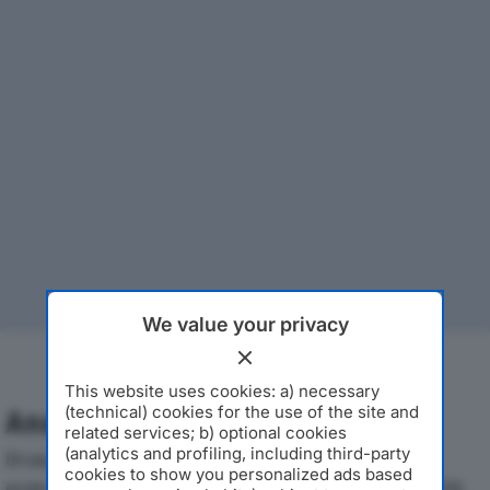
We value your privacy
This website uses cookies: a) necessary
(technical) cookies for the use of the site and
Analisi Economica 2019-2024
related services; b) optional cookies
(analytics and profiling, including third-party
Di seguito l'andamento dei principali indicatori
cookies to show you personalized ads based
economici di TIZIANO PANDOLFO SRLdal 2019 al 2024,