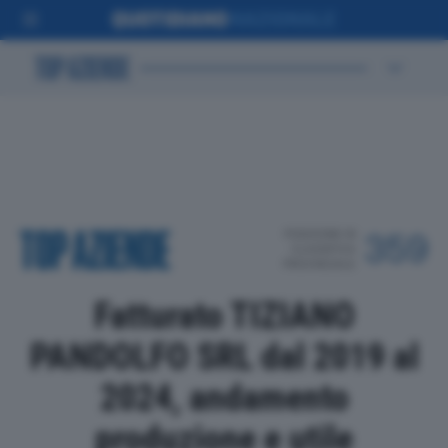
POSIZIONE IN
359
CLASSIFICA
PROVINCIALE
Fatturato TIZIANO
PANDOLFO SRL dal 2019 al
2024, andamento
produzione e utile