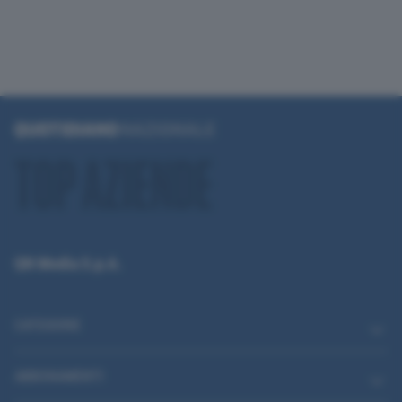
QN Media S.p.A.
CATEGORIE
ABBONAMENTI