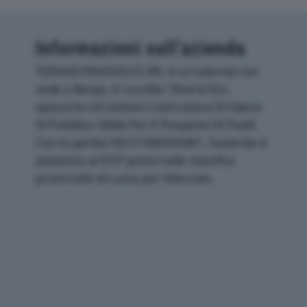
Informazioni sull’azienda
TIZIANO PANDOLFO SRL è un'azienda con
sede a Barga, in Localita' Diversi Snc,
operante nel settore Costruzione Di Opere
Di Pubblica Utilità Per Il Trasporto Di Fluidi.
Con la partita IVA 01946560461, l'azienda si
posiziona al 359° posto nella classifica
provinciale di Lucca per fatturato.