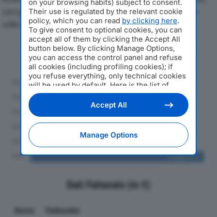
on your browsing habits) subject to consent.
con particolare attenzione a fatturato, produzione e
Their use is regulated by the relevant cookie
policy, which you can read
by clicking here
.
utile d'esercizio.
To give consent to optional cookies, you can
accept all of them by clicking the Accept All
button below. By clicking Manage Options,
Andamento del fatturato dal 2019
you can access the control panel and refuse
al 2024
all cookies (including profiling cookies); if
you refuse everything, only technical cookies
will be used by default. Here is the list of
providers
. Cookie consent will be stored and
applied also to the other websites of
Accept All
Editoriale Nazionale and their subdomains. By
expressing your choice on this site, you will
therefore not be asked again on other
Manage Options
Editoriale Nazionale websites that use the
same consent management platform (CMP).
You can still modify or withdraw your choice
at any time through the “Privacy Settings”
section.
Dati Fatturato (in €)
Anno
Fatturato