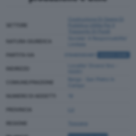
Costruzione Di Opere Di
SETTORE
Pubblica Utilità Per Il
Trasporto Di Fluidi
Societa' A Responsabilita'
NATURA GIURIDICA
Limitata
PARTITA IVA
01946560461
ACQUISTA VISURA
Localita' Diversi Snc -
INDIRIZZO
55051
Barga - San Pietro In
COMUNE/FRAZIONE
Campo
NUMERO DI ADDETTI
19
PROVINCIA
LU
REGIONE
Toscana