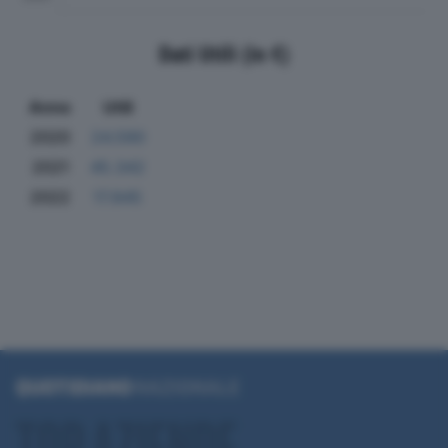
Dati Utili (in €)
Anno
Utili
2020
24.590
2021
45.342
2022
17.845