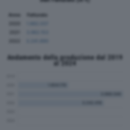
Anno
Fatturato
2020
1.882.037
2021
3.962.153
2022
3.241.890
Andamento della produzione dal 2019
al 2024