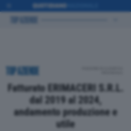
POSIZIONE IN CLASSIFICA
PROVINCIALE
Fatturato ERIMACERI S.R.L.
dal 2019 al 2024,
andamento produzione e
utile