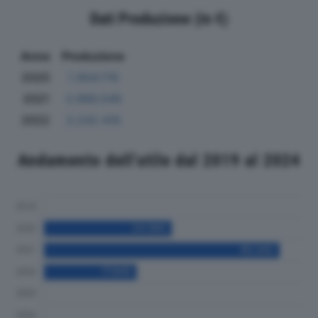
Dati Produzione (in €)
Anno
Produzione
2020
1.904.178
2021
3.966.549
2022
3.242.416
Andamento dell'utile dal 2019 al 2024