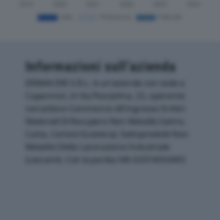
Informazioni sull’azienda
ERIMACERI S.R.L. è un'azienda con sede a
Capannori, in Via Pesciatina, 22, operante
nel settore Commercio All'ingrosso Di Altri
Materiali Di Recupero Non Metallici (vetro,
Carta, Cartoni Eccetera); Sottoprodotti Non
Metallici Della Lavorazione Industriale
(cascami). Con la partita IVA 02074050465