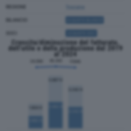
REGIONE
Toscana
BILANCIO
ACQUISTA BILANCIO
SOCI
ACQUISTA SOCI
Crescita/diminuzione del fatturato,
dell'utile e della produzione dal 2019
al 2024