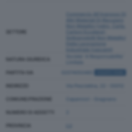
Commercio All'ingrosso Di
Altri Materiali Di Recupero
Non Metallici (vetro, Carta,
SETTORE
Cartoni Eccetera);
Sottoprodotti Non Metallici
Della Lavorazione
Industriale (cascami)
Societa' A Responsabilita'
NATURA GIURIDICA
Limitata
PARTITA IVA
02074050465
ACQUISTA VISURA
INDIRIZZO
Via Pesciatina, 22 - 55012
COMUNE/FRAZIONE
Capannori - Gragnano
NUMERO DI ADDETTI
2
PROVINCIA
LU