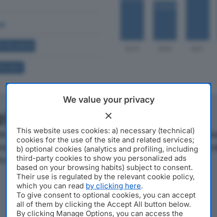
na
A BILANCIO
A SOCI
We value your privacy
azienda
This website uses cookies: a) necessary (technical)
 un'azienda con sede a Castagneto Carducci, in Via Del 
cookies for the use of the site and related services;
ietà O In Leasing. Con la partita IVA 00479320491, l'aziend
b) optional cookies (analytics and profiling, including
third-party cookies to show you personalized ads
tturato.
based on your browsing habits) subject to consent.
Their use is regulated by the relevant cookie policy,
which you can read
by clicking here
.
To give consent to optional cookies, you can accept
all of them by clicking the Accept All button below.
By clicking Manage Options, you can access the