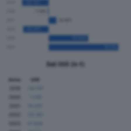
Dati Utili (in €)
Anno
Utili
2019
-34.747
2020
-1.149
2021
10.001
2022
-33.351
2023
51.626