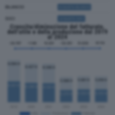
BILANCIO
ACQUISTA BILANCIO
SOCI
ACQUISTA SOCI
Crescita/diminuzione del fatturato,
dell'utile e della produzione dal 2019
al 2024