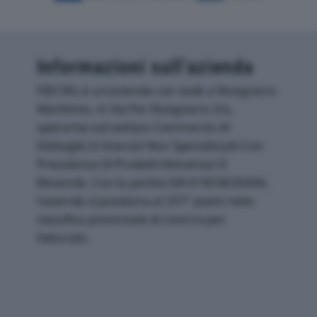
Informazioni sull’azienda
FBS SRL è un'azienda con sede a Rosignano
Marittimo, in Via Per Rosignano 2/a,
operante nel settore Commercio Al
Dettaglio In Esercizi Non Specializzati Con
Prevalenza Di Prodotti Alimentari E
Bevande. Con la partita IVA 01859030494,
l'azienda si posiziona al 257° posto nella
classifica provinciale di Livorno per
fatturato.