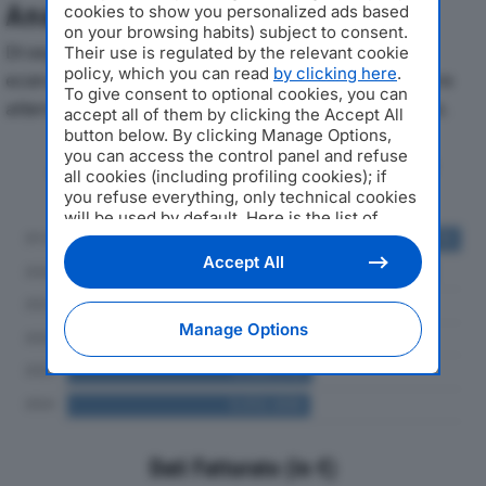
Analisi Economica 2019-2024
cookies to show you personalized ads based
on your browsing habits) subject to consent.
Di seguito l'andamento dei principali indicatori
Their use is regulated by the relevant cookie
policy, which you can read
by clicking here
.
economici di FBS SRLdal 2019 al 2024, con particolare
To give consent to optional cookies, you can
attenzione a fatturato, produzione e utile d'esercizio.
accept all of them by clicking the Accept All
button below. By clicking Manage Options,
you can access the control panel and refuse
Andamento del fatturato dal 2019
all cookies (including profiling cookies); if
al 2024
you refuse everything, only technical cookies
will be used by default. Here is the list of
providers
. Cookie consent will be stored and
applied also to the other websites of
Accept All
Editoriale Nazionale and their subdomains. By
expressing your choice on this site, you will
therefore not be asked again on other
Manage Options
Editoriale Nazionale websites that use the
same consent management platform (CMP).
You can still modify or withdraw your choice
at any time through the “Privacy Settings”
section.
Dati Fatturato (in €)