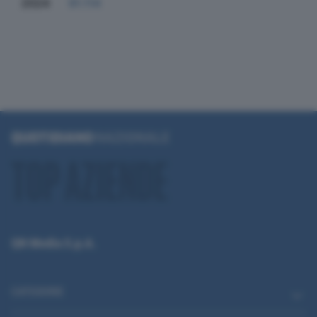
2024
91.114
QN Media S.p.A.
CATEGORIE