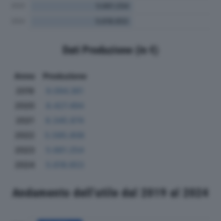
Dati Produzione (in €)
Anno
Produzione
2019
9.094.361
2020
8.427.494
2021
8.345.874
2022
5.585.808
2023
5.661.254
2024
5.618.653
Andamento dell'utile dal 2019 al 2024