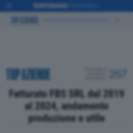
POSIZIONE IN
257
CLASSIFICA
PROVINCIALE
Fatturato FBS SRL dal 2019
al 2024, andamento
produzione e utile