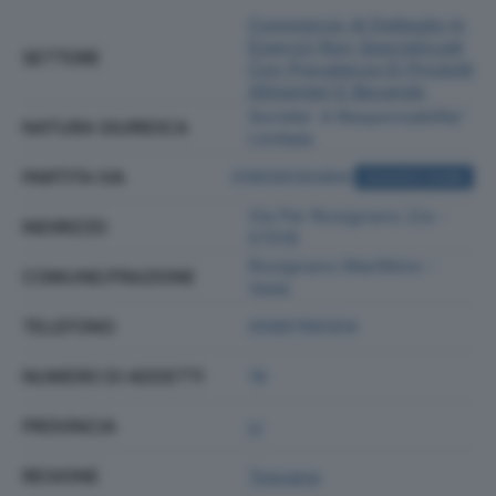
Commercio Al Dettaglio In
Esercizi Non Specializzati
SETTORE
Con Prevalenza Di Prodotti
Alimentari E Bevande
Societa' A Responsabilita'
NATURA GIURIDICA
Limitata
PARTITA IVA
01859030494
ACQUISTA VISURA
Via Per Rosignano 2/a -
INDIRIZZO
57016
Rosignano Marittimo -
COMUNE/FRAZIONE
Vada
TELEFONO
0586789304
NUMERO DI ADDETTI
19
PROVINCIA
LI
REGIONE
Toscana