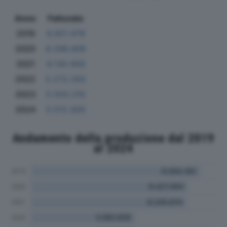
Anno
Fatturato
2019
8.921.478
2020
8.296.409
2021
8.130.458
2022
5.272.293
2023
5.550.216
2024
5.512.309
Andamento della produzione dal 2019
al 2024