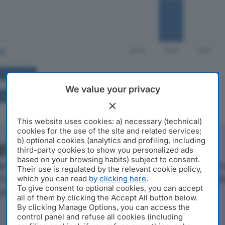
na
A BILANCIO
We value your privacy
A SOCI
This website uses cookies: a) necessary (technical)
cookies for the use of the site and related services;
b) optional cookies (analytics and profiling, including
azienda
third-party cookies to show you personalized ads
based on your browsing habits) subject to consent.
a Rosignano Marittimo, in Via La Sala Snc, operante nel set
Their use is regulated by the relevant cookie policy,
E Servizi Di Prenotazione E Attività Connesse. Con la parti
which you can read
by clicking here
.
To give consent to optional cookies, you can accept
 provinciale di Livorno per fatturato.
all of them by clicking the Accept All button below.
By clicking Manage Options, you can access the
control panel and refuse all cookies (including