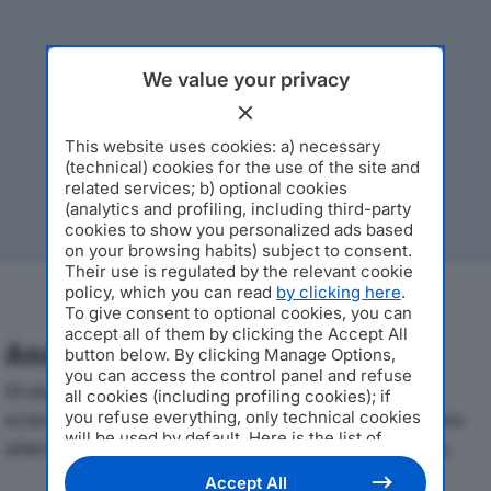
We value your privacy
This website uses cookies: a) necessary
(technical) cookies for the use of the site and
related services; b) optional cookies
(analytics and profiling, including third-party
cookies to show you personalized ads based
on your browsing habits) subject to consent.
Their use is regulated by the relevant cookie
policy, which you can read
by clicking here
.
To give consent to optional cookies, you can
accept all of them by clicking the Accept All
Analisi Economica 2019-2024
button below. By clicking Manage Options,
you can access the control panel and refuse
Di seguito l'andamento dei principali indicatori
all cookies (including profiling cookies); if
you refuse everything, only technical cookies
economici di 3C S.R.L.dal 2019 al 2024, con particolare
will be used by default. Here is the list of
attenzione a fatturato, produzione e utile d'esercizio.
providers
. Cookie consent will be stored and
applied also to the other websites of
Accept All