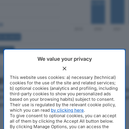
na
A BILANCIO
A SOCI
We value your privacy
azienda
This website uses cookies: a) necessary (technical)
cookies for the use of the site and related services;
b) optional cookies (analytics and profiling, including
con sede a Castiglione Della Pescaia, in Localita' Edifici
third-party cookies to show you personalized ads
Installazione Di Macchine Ed Apparecchiature. Con la part
based on your browsing habits) subject to consent.
provinciale di Grosseto per fatturato.
Their use is regulated by the relevant cookie policy,
which you can read
by clicking here
.
To give consent to optional cookies, you can accept
all of them by clicking the Accept All button below.
By clicking Manage Options, you can access the