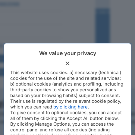
1882098
na
We value your privacy
A BILANCIO
This website uses cookies: a) necessary (technical)
A SOCI
cookies for the use of the site and related services;
b) optional cookies (analytics and profiling, including
third-party cookies to show you personalized ads
based on your browsing habits) subject to consent.
azienda
Their use is regulated by the relevant cookie policy,
which you can read
by clicking here
.
To give consent to optional cookies, you can accept
COLA CONSORTILE A R.L.IN FORMA A BBREVIATA “ETRURIA 
all of them by clicking the Accept All button below.
el settore Commercio All'ingrosso (escluso Quello Di Autove
By clicking Manage Options, you can access the
control panel and refuse all cookies (including