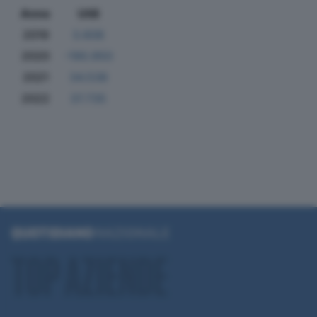
Anno
Utili
2019
3.608
2020
-190.950
2021
34.538
2022
37.735