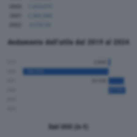
2020
2.824.970
2021
2.480.990
2022
4.276.116
Andamento dell'utile dal 2019 al 2024
Dati Utili (in €)