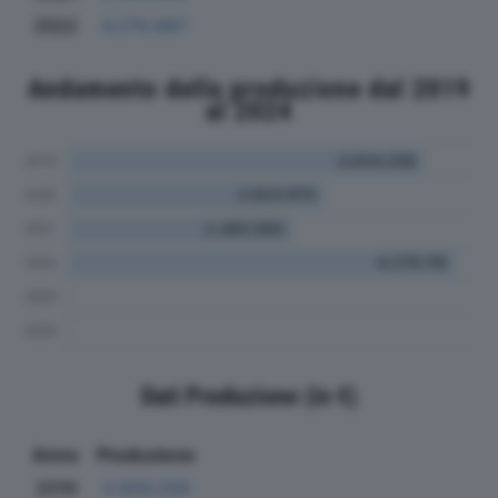
2022
4.270.667
Andamento della produzione dal 2019
al 2024
Dati Produzione (in €)
Anno
Produzione
2019
3.934.256