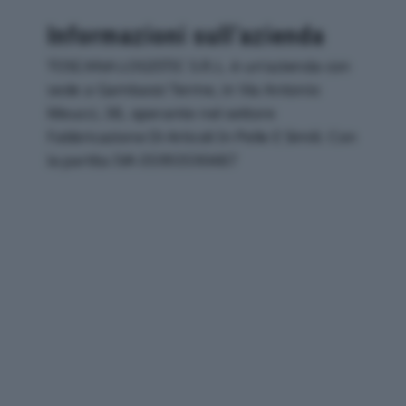
Informazioni sull’azienda
TOSCANA LOGISTIC S.R.L. è un'azienda con
sede a Gambassi Terme, in Via Antonio
Meucci, 38, operante nel settore
Fabbricazione Di Articoli In Pelle E Simili. Con
la partita IVA 05993590487