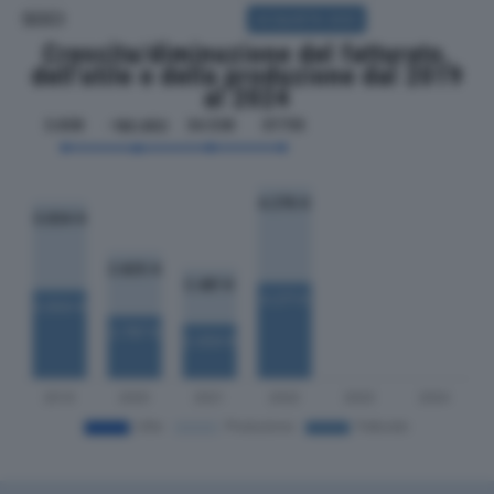
SOCI
ACQUISTA SOCI
Crescita/diminuzione del fatturato,
dell'utile e della produzione dal 2019
al 2024