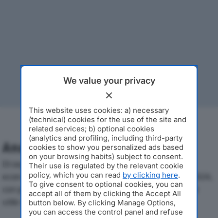
We value your privacy
This website uses cookies: a) necessary
(technical) cookies for the use of the site and
related services; b) optional cookies
(analytics and profiling, including third-party
Analisi Economica 2019-2024
cookies to show you personalized ads based
on your browsing habits) subject to consent.
Di seguito l'andamento dei principali indicatori
Their use is regulated by the relevant cookie
policy, which you can read
by clicking here
.
economici di TOSCANA LOGISTIC S.R.L.dal 2019 al 2024,
To give consent to optional cookies, you can
con particolare attenzione a fatturato, produzione e
accept all of them by clicking the Accept All
utile d'esercizio.
button below. By clicking Manage Options,
you can access the control panel and refuse