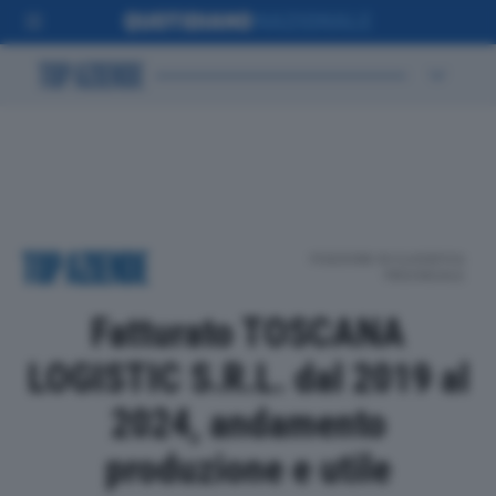
POSIZIONE IN CLASSIFICA
PROVINCIALE
Fatturato TOSCANA
LOGISTIC S.R.L. dal 2019 al
2024, andamento
produzione e utile