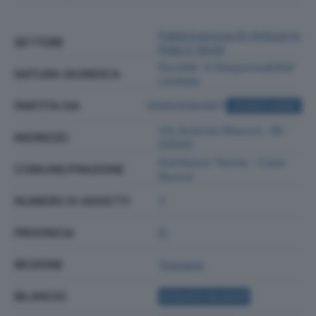
Fabbricazione Di Articoli In
SETTORE
Pelle E Simili
Societa' A Responsabilita'
NATURA GIURIDICA
Limitata
PARTITA IVA
05993590487
ACQUISTA VISURA
Via Antonio Meucci, 38 -
INDIRIZZO
50050
Gambassi Terme - Case
COMUNE/FRAZIONE
Nuove
NUMERO DI ADDETTI
3
PROVINCIA
FI
REGIONE
Toscana
BILANCIO
ACQUISTA BILANCIO