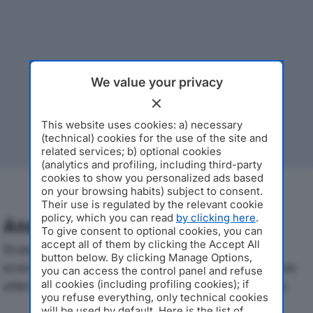
We value your privacy
This website uses cookies: a) necessary
(technical) cookies for the use of the site and
related services; b) optional cookies
(analytics and profiling, including third-party
cookies to show you personalized ads based
on your browsing habits) subject to consent.
Their use is regulated by the relevant cookie
policy, which you can read
by clicking here
.
Analisi Economica 2019-2024
To give consent to optional cookies, you can
accept all of them by clicking the Accept All
Di seguito l'andamento dei principali indicatori
button below. By clicking Manage Options,
economici di SESE SRLdal 2019 al 2024, con particolare
you can access the control panel and refuse
all cookies (including profiling cookies); if
attenzione a fatturato, produzione e utile d'esercizio.
you refuse everything, only technical cookies
will be used by default. Here is the list of