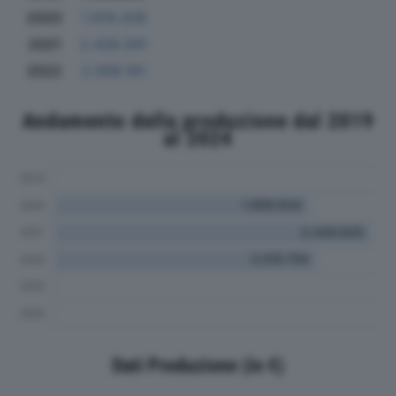
2020
1.919.439
2021
2.428.591
2022
2.008.161
Andamento della produzione dal 2019
al 2024
Dati Produzione (in €)