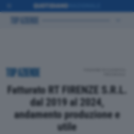
POSIZIONE IN CLASSIFICA
PROVINCIALE
Fatturato RT FIRENZE S.R.L.
dal 2019 al 2024,
andamento produzione e
utile