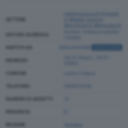
Fabbricazione Di Prodotti
SETTORE
In Metallo (esclusi
Macchinari E Attrezzature)
Societa' A Responsabilita'
NATURA GIURIDICA
Limitata
PARTITA IVA
06923500489
ACQUISTA VISURA
Via Di Stagno, 35/37 -
INDIRIZZO
50055
COMUNE
Lastra A Signa
TELEFONO
0558720129
NUMERO DI ADDETTI
13
PROVINCIA
FI
REGIONE
Toscana