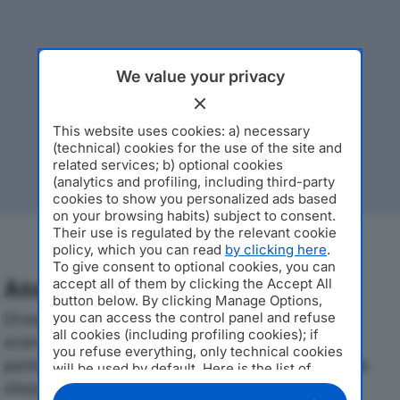
We value your privacy
This website uses cookies: a) necessary
(technical) cookies for the use of the site and
related services; b) optional cookies
(analytics and profiling, including third-party
cookies to show you personalized ads based
on your browsing habits) subject to consent.
Their use is regulated by the relevant cookie
policy, which you can read
by clicking here
.
To give consent to optional cookies, you can
Analisi Economica 2019-2024
accept all of them by clicking the Accept All
button below. By clicking Manage Options,
Di seguito l'andamento dei principali indicatori
you can access the control panel and refuse
all cookies (including profiling cookies); if
economici di QU.IN. – S.R.L.dal 2019 al 2024, con
you refuse everything, only technical cookies
particolare attenzione a fatturato, produzione e utile
will be used by default. Here is the list of
providers
. Cookie consent will be stored and
d'esercizio.