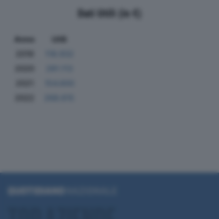
Dati Utili (in €)
Anno
Utili
2019
118.932
2020
281.113
2021
154.600
2022
268.615