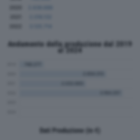
2020
2.636.688
2021
2.016.132
2022
3.125.714
Andamento della produzione dal 2019
al 2024
Dati Produzione (in €)