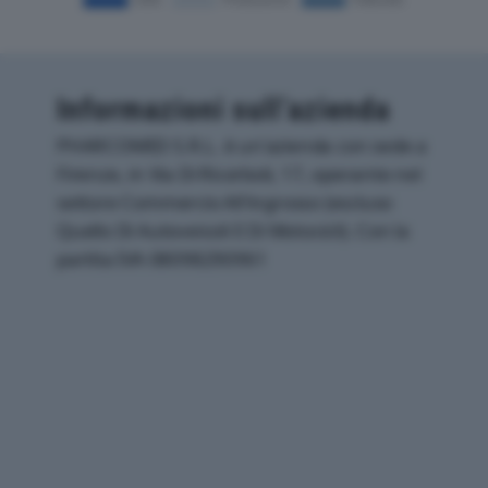
Informazioni sull’azienda
PHARCOMED S.R.L. è un'azienda con sede a
Firenze, in Via Di Ricorboli, 17, operante nel
settore Commercio All'ingrosso (escluso
Quello Di Autoveicoli E Di Motocicli). Con la
partita IVA 08098290961