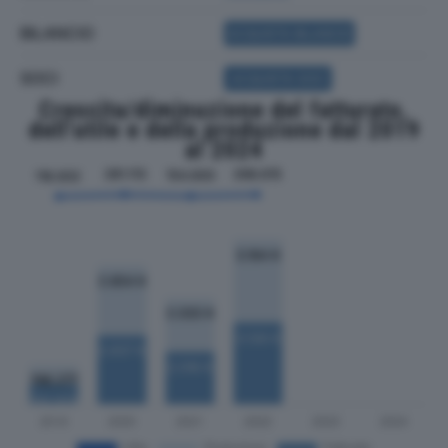
BILANCIO
ACQUISTA BILANCIO
SOCI
ACQUISTA SOCI
Crescita/diminuzione del fatturato,
dell'utile e della produzione dal 2019
al 2024