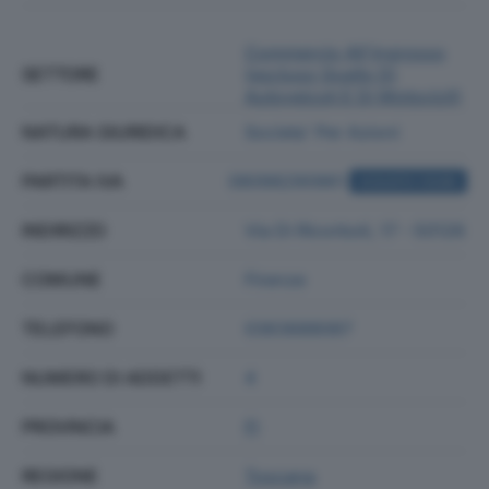
Commercio All'ingrosso
SETTORE
(escluso Quello Di
Autoveicoli E Di Motocicli)
NATURA GIURIDICA
Societa' Per Azioni
PARTITA IVA
08098290961
ACQUISTA VISURA
INDIRIZZO
Via Di Ricorboli, 17 - 50126
COMUNE
Firenze
TELEFONO
0363688067
NUMERO DI ADDETTI
4
PROVINCIA
FI
REGIONE
Toscana