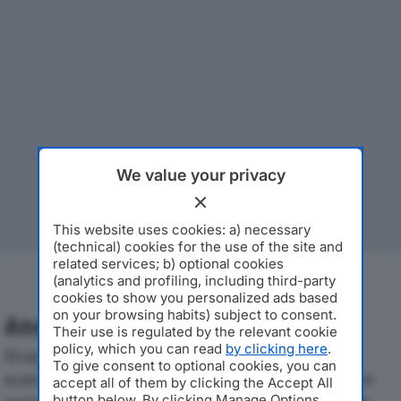
We value your privacy
This website uses cookies: a) necessary
(technical) cookies for the use of the site and
related services; b) optional cookies
(analytics and profiling, including third-party
cookies to show you personalized ads based
on your browsing habits) subject to consent.
Analisi Economica 2019-2024
Their use is regulated by the relevant cookie
policy, which you can read
by clicking here
.
Di seguito l'andamento dei principali indicatori
To give consent to optional cookies, you can
economici di PHARCOMED S.R.L.dal 2019 al 2024, con
accept all of them by clicking the Accept All
button below. By clicking Manage Options,