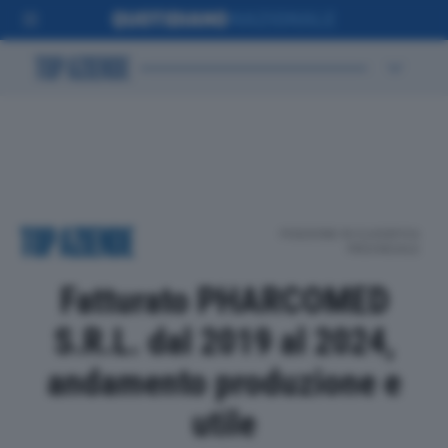
POSIZIONE IN CLASSIFICA
PROVINCIALE
Fatturato PHARCOMED
S.R.L. dal 2019 al 2024,
andamento produzione e
utile