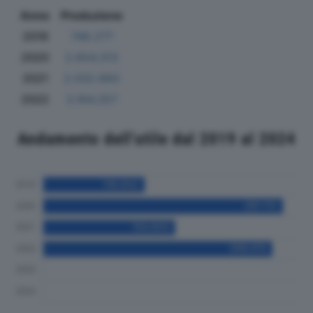
Anno
Produzione
2019
748.277
2020
2.654.313
2021
2.032.693
2022
3.164.257
Andamento dell'utile dal 2019 al 2024