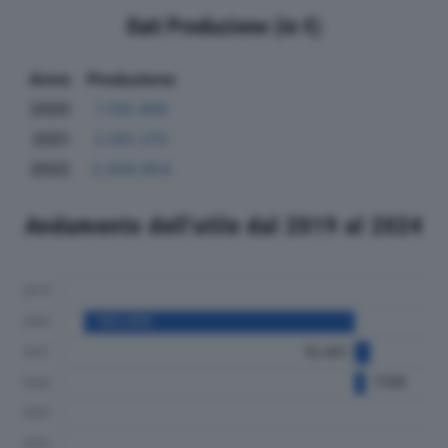
Dati Produzione (in €)
Anno
Produzione
2020
1.100.406
2021
2.061.372
2022
2.058.854
Andamento dell'utile dal 2019 al 2024