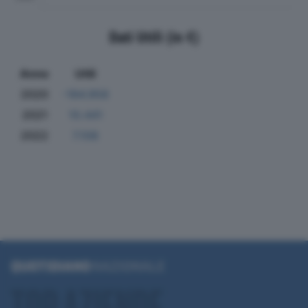
Dati Utili (in €)
Anno
Utili
2020
-184.958
2021
10.441
2022
7.108