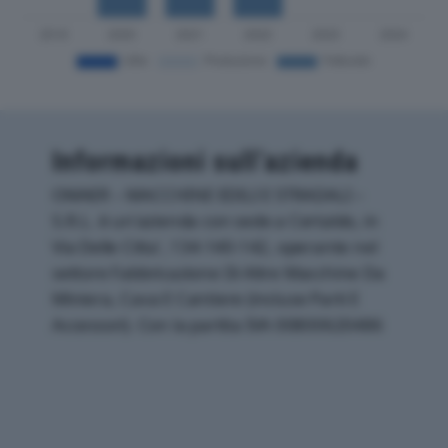
Informazioni sull’azienda
OMAER – MACCHINE EDILI E STRADALI –
S.R.L. è un'azienda con sede a Certaldo, in
Via Delle Citta', 134-140-142, operante nel
settore Fabbricazione Di Altre Macchine Da
Miniera, Cava E Cantiere (incluse Parti E
Accessori). Con la partita IVA 00800620486