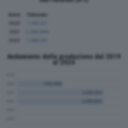
Anno
Fatturato
2020
1.140.417
2021
2.009.964
2022
1.469.011
Andamento della produzione dal 2019
al 2024