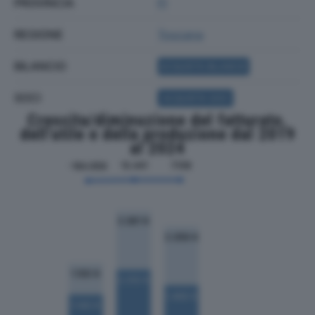
PROVINCIA
FI
REGIONE
Toscana
BILANCIO
ACQUISTA BILANCIO
SOCI
ACQUISTA SOCI
Crescita/diminuzione del fatturato,
dell'utile e della produzione dal 2019
al 2024