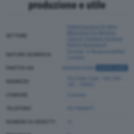
produzione e utile
Fabbricazione Di Altre
Macchine Da Miniera,
SETTORE
Cava E Cantiere (incluse
Parti E Accessori)
Societa' A Responsabilita'
NATURA GIURIDICA
Limitata
PARTITA IVA
00800620486
ACQUISTA VISURA
Via Delle Citta', 134-140-
INDIRIZZO
142 - 50052
COMUNE
Certaldo
TELEFONO
0571668471
NUMERO DI ADDETTI
12