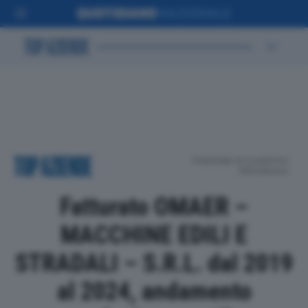
POSIZIONE IN CLASSIFICA
PROVINCIALE
Fatturato OMAER –
MACCHINE EDILI E
STRADALI – S.R.L. dal 2019
al 2024, andamento