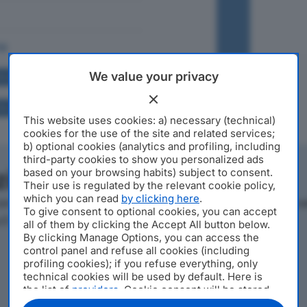
na
We value your privacy
A BILANCIO
A SOCI
This website uses cookies: a) necessary (technical)
cookies for the use of the site and related services;
b) optional cookies (analytics and profiling, including
third-party cookies to show you personalized ads
azienda
based on your browsing habits) subject to consent.
Their use is regulated by the relevant cookie policy,
which you can read
by clicking here
.
 sede a Campi Bisenzio, in Via Del Paradiso 118/e, operant
To give consent to optional cookies, you can accept
a E Servizi Connessi. Con la partita IVA 03683030484
all of them by clicking the Accept All button below.
By clicking Manage Options, you can access the
control panel and refuse all cookies (including
profiling cookies); if you refuse everything, only
technical cookies will be used by default. Here is
the list of
providers
. Cookie consent will be stored
and applied also to the other websites of Editoriale