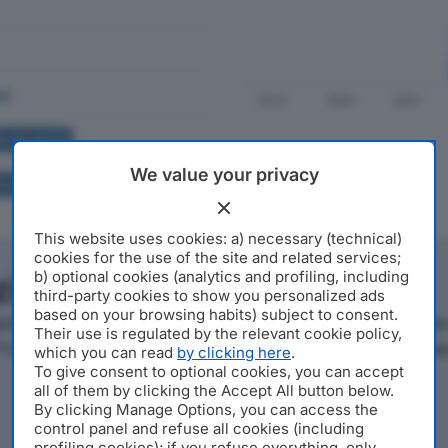
na
A BILANCIO
We value your privacy
A SOCI
This website uses cookies: a) necessary (technical)
cookies for the use of the site and related services;
b) optional cookies (analytics and profiling, including
azienda
third-party cookies to show you personalized ads
based on your browsing habits) subject to consent.
erino Tavarnelle, in Via Francesco Borromini 15, operante
Their use is regulated by the relevant cookie policy,
7144200487, l'azienda si posiziona al 1.048° posto nella clas
which you can read
by clicking here
.
To give consent to optional cookies, you can accept
all of them by clicking the Accept All button below.
By clicking Manage Options, you can access the
control panel and refuse all cookies (including
profiling cookies); if you refuse everything, only