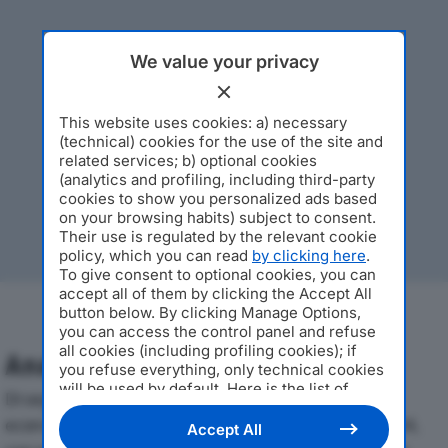
We value your privacy
This website uses cookies: a) necessary
(technical) cookies for the use of the site and
related services; b) optional cookies
(analytics and profiling, including third-party
cookies to show you personalized ads based
on your browsing habits) subject to consent.
Their use is regulated by the relevant cookie
policy, which you can read
by clicking here
.
To give consent to optional cookies, you can
accept all of them by clicking the Accept All
button below. By clicking Manage Options,
you can access the control panel and refuse
all cookies (including profiling cookies); if
Analisi Economica 2019-2024
you refuse everything, only technical cookies
will be used by default. Here is the list of
Di seguito l'andamento dei principali indicatori
providers
. Cookie consent will be stored and
economici di FAMILY CENTER S.R.L.S.dal 2019 al 2024,
applied also to the other websites of
Accept All
Editoriale Nazionale and their subdomains. By