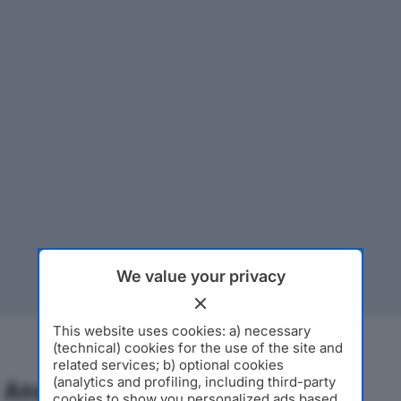
We value your privacy
This website uses cookies: a) necessary
(technical) cookies for the use of the site and
related services; b) optional cookies
(analytics and profiling, including third-party
Analisi Economica 2019-2024
cookies to show you personalized ads based