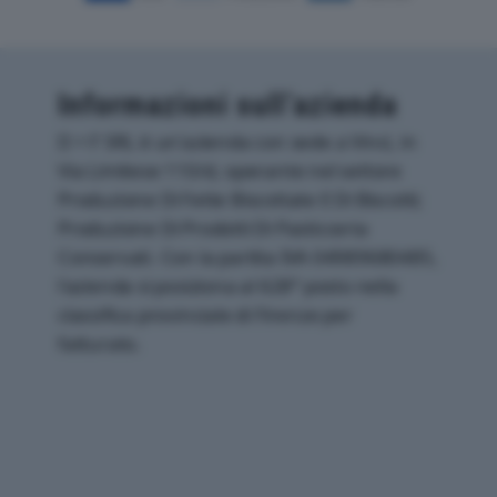
Informazioni sull’azienda
D + F SRL è un'azienda con sede a Vinci, in
Via Limitese 110/d, operante nel settore
Produzione Di Fette Biscottate E Di Biscotti;
Produzione Di Prodotti Di Pasticceria
Conservati. Con la partita IVA 04989680485,
l'azienda si posiziona al 628° posto nella
classifica provinciale di Firenze per
fatturato.