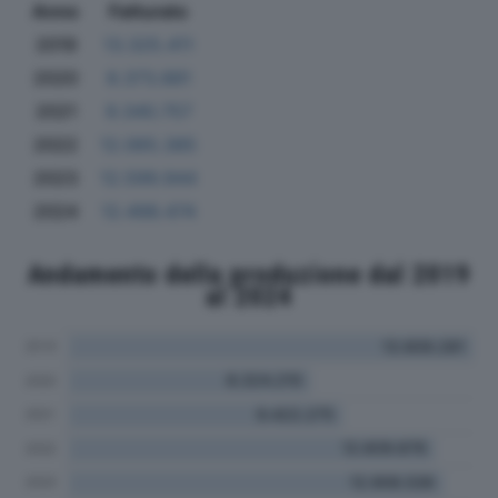
Anno
Fatturato
2019
13.325.411
2020
8.373.881
2021
9.340.757
2022
12.065.385
2023
12.599.944
2024
12.498.474
Andamento della produzione dal 2019
al 2024