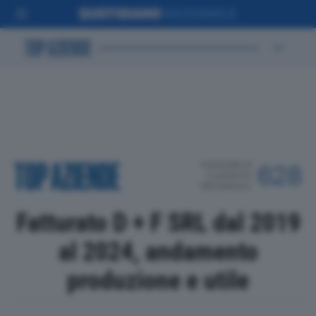
POSIZIONE IN
628
CLASSIFICA
PROVINCIALE
Fatturato D + F SRL dal 2019
al 2024, andamento
produzione e utile