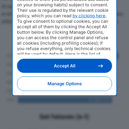
on your browsing habits) subject to consent.
Di seguito l'andamento dei principali indicatori
Their use is regulated by the relevant cookie
economici di D + F SRLdal 2019 al 2024, con particolare
policy, which you can read
by clicking here
.
attenzione a fatturato, produzione e utile d'esercizio.
To give consent to optional cookies, you can
accept all of them by clicking the Accept All
button below. By clicking Manage Options,
Andamento del fatturato dal 2019
you can access the control panel and refuse
al 2024
all cookies (including profiling cookies); if
you refuse everything, only technical cookies
will be used by default. Here is the list of
providers
. Cookie consent will be stored and
applied also to the other websites of
Accept All
Editoriale Nazionale and their subdomains. By
expressing your choice on this site, you will
therefore not be asked again on other
Manage Options
Editoriale Nazionale websites that use the
same consent management platform (CMP).
You can still modify or withdraw your choice
at any time through the “Privacy Settings”
section.
Dati Fatturato (in €)