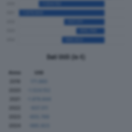
Dati Utili (in €)
Anno
Utili
2019
171.860
2020
-1.524.152
2021
-1.979.844
2022
-937.311
2023
-655.769
2024
-985.923