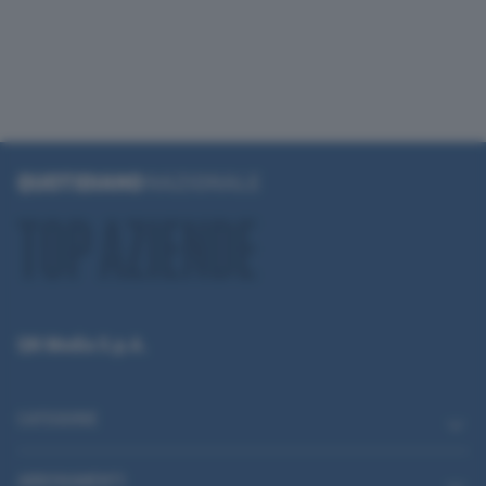
QN Media S.p.A.
CATEGORIE
ABBONAMENTI