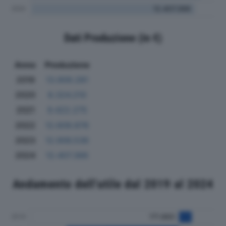
Dati Produzione (in €)
Anno
Produzione
2019
13.909.281
2020
8.324.210
2021
9.422.275
2022
12.609.876
2023
12.906.536
2024
12.407.366
Andamento dell'utile dal 2019 al 2024