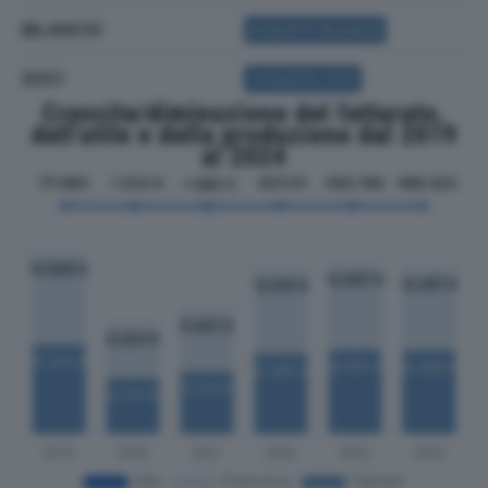
BILANCIO
ACQUISTA BILANCIO
SOCI
ACQUISTA SOCI
Crescita/diminuzione del fatturato,
dell'utile e della produzione dal 2019
al 2024