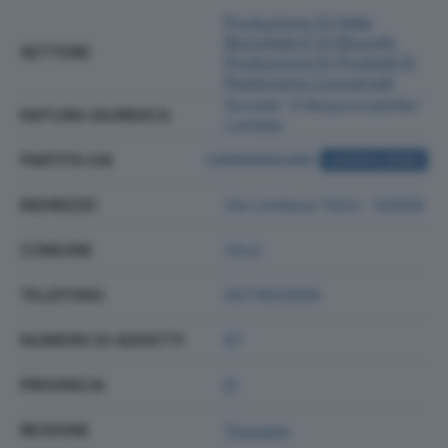
Produzione Di Fette
Biscottate E Di Biscotti;
SETTORE
Produzione Di Prodotti Di
Pasticceria Conservati
Societa' A Responsabilita'
NATURA GIURIDICA
Limitata
PARTITA IVA
04989680485
ACQUISTA VISURA
INDIRIZZO
Via Limitese 110/d - 50059
COMUNE
Vinci
TELEFONO
0571902909
NUMERO DI ADDETTI
67
PROVINCIA
FI
REGIONE
Toscana