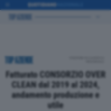
POSIZIONE IN CLASSIFICA
PROVINCIALE
Fatturato CONSORZIO OVER
CLEAN dal 2019 al 2024,
andamento produzione e
utile