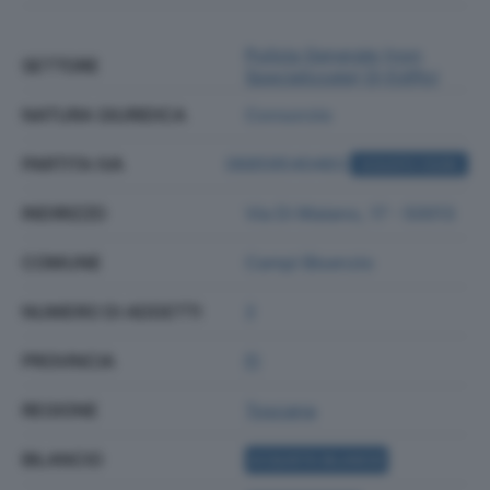
Pulizia Generale (non
SETTORE
Specializzata) Di Edifici
NATURA GIURIDICA
Consorzio
PARTITA IVA
06859540483
ACQUISTA VISURA
INDIRIZZO
Via Di Maiano, 17 - 50013
COMUNE
Campi Bisenzio
NUMERO DI ADDETTI
2
PROVINCIA
FI
REGIONE
Toscana
BILANCIO
ACQUISTA BILANCIO