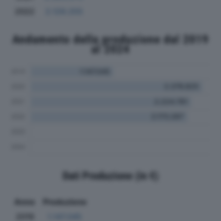
2022
2.129.255
Andamento della produzione dal 2019
al 2024
Dati Produzione (in €)
Anno
Produzione
2019
1.147.045