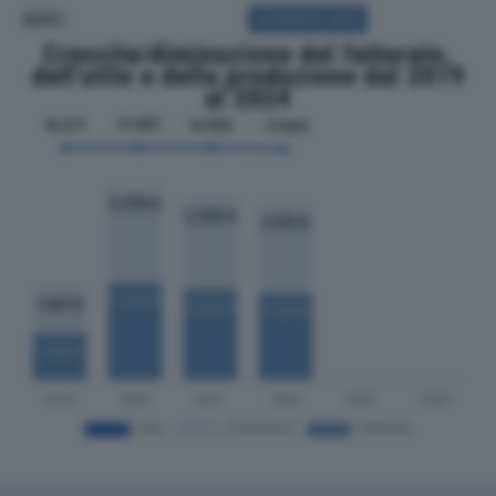
SOCI
ACQUISTA SOCI
Crescita/diminuzione del fatturato,
dell'utile e della produzione dal 2019
al 2024