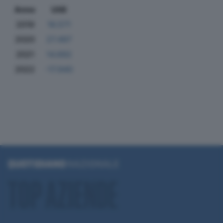
Anno
Utili
2019
16.571
2020
27.497
2021
14.692
2022
-17.940