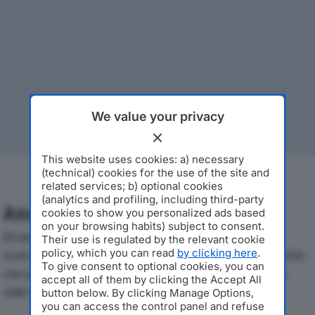
We value your privacy
This website uses cookies: a) necessary
(technical) cookies for the use of the site and
related services; b) optional cookies
(analytics and profiling, including third-party
Analisi Economica 2019-2024
cookies to show you personalized ads based
on your browsing habits) subject to consent.
Di seguito l'andamento dei principali indicatori
Their use is regulated by the relevant cookie
policy, which you can read
by clicking here
.
economici di CONSORZIO OVER CLEANdal 2019 al 2024,
To give consent to optional cookies, you can
con particolare attenzione a fatturato, produzione e
accept all of them by clicking the Accept All
utile d'esercizio.
button below. By clicking Manage Options,
you can access the control panel and refuse