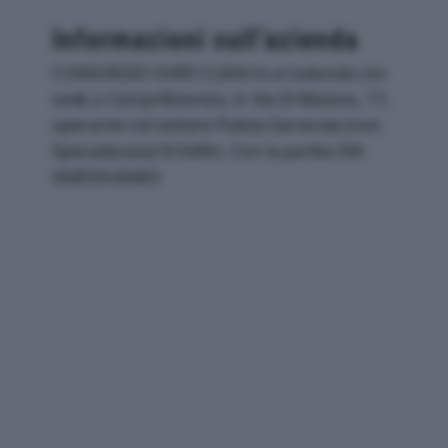
Informazioni sull’azienda
CONSORZIO OVER CLEAN è un'azienda con
sede a Campi Bisenzio, in Via Di Maiano, 17,
operante nel settore Pulizia Generale (non
Specializzata) Di Edifici. Con la partita IVA
06859540483