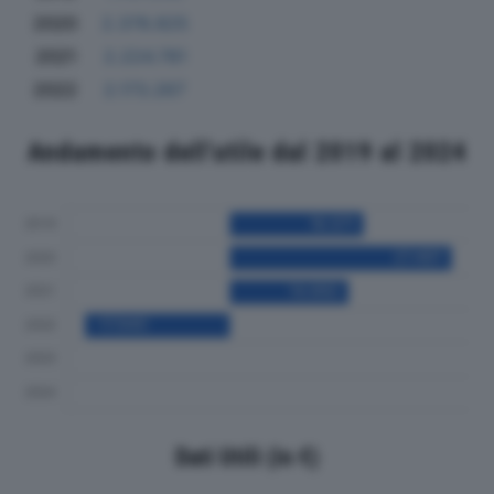
2020
2.378.825
2021
2.224.781
2022
2.173.267
Andamento dell'utile dal 2019 al 2024
Dati Utili (in €)