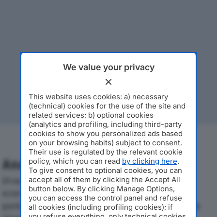
We value your privacy
This website uses cookies: a) necessary
(technical) cookies for the use of the site and
related services; b) optional cookies
(analytics and profiling, including third-party
cookies to show you personalized ads based
on your browsing habits) subject to consent.
Their use is regulated by the relevant cookie
policy, which you can read
by clicking here
.
Analisi Economica 2019-2024
To give consent to optional cookies, you can
accept all of them by clicking the Accept All
Di seguito l'andamento dei principali indicatori
button below. By clicking Manage Options,
economici di ARTISAN S.R.L.dal 2019 al 2024, con
you can access the control panel and refuse
particolare attenzione a fatturato, produzione e utile
all cookies (including profiling cookies); if
you refuse everything, only technical cookies