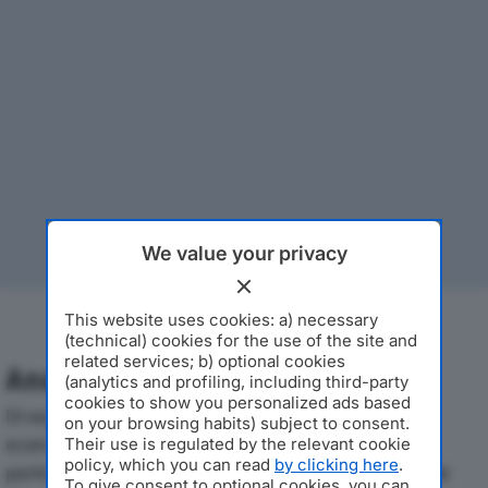
We value your privacy
This website uses cookies: a) necessary
(technical) cookies for the use of the site and
related services; b) optional cookies
Analisi Economica 2019-2024
(analytics and profiling, including third-party
cookies to show you personalized ads based
Di seguito l'andamento dei principali indicatori
on your browsing habits) subject to consent.
economici di ACQUE SPAdal 2019 al 2024, con
Their use is regulated by the relevant cookie
policy, which you can read
by clicking here
.
particolare attenzione a fatturato, produzione e utile
To give consent to optional cookies, you can