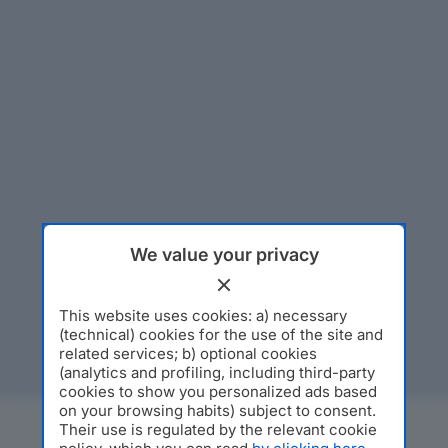
We value your privacy
This website uses cookies: a) necessary
(technical) cookies for the use of the site and
related services; b) optional cookies
(analytics and profiling, including third-party
cookies to show you personalized ads based
on your browsing habits) subject to consent.
Their use is regulated by the relevant cookie