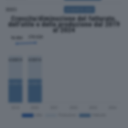
SOCI
ACQUISTA SOCI
Crescita/diminuzione del fatturato,
dell'utile e della produzione dal 2019
al 2024