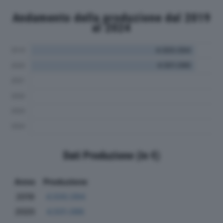
Andamento della produzione dal 2019
al 2024
Dati Produzione (in €)
Anno
Produzione
2019
4.500.094
2020
4.501.086