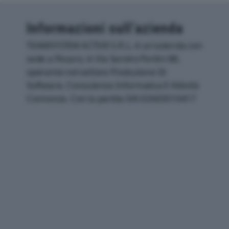
Informazioni sull’azienda
TEAMSYSTEM ACTIVE S.R.L. è un'azienda con
sede a Pesaro, in Via Sandro Pertini 88,
operante nel settore Produzione Di
Software, Consulenza Informatica E Attività
Connesse. Con la partita IVA 02663010417