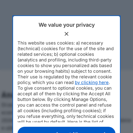
We value your privacy
This website uses cookies: a) necessary
(technical) cookies for the use of the site and
related services; b) optional cookies
(analytics and profiling, including third-party
cookies to show you personalized ads based
on your browsing habits) subject to consent.
Their use is regulated by the relevant cookie
policy, which you can read
by clicking here
.
To give consent to optional cookies, you can
Analisi Economica 2019-2024
accept all of them by clicking the Accept All
button below. By clicking Manage Options,
Di seguito l'andamento dei principali indicatori
you can access the control panel and refuse
all cookies (including profiling cookies); if
economici di TEAMSYSTEM ACTIVE S.R.L.dal 2019 al
you refuse everything, only technical cookies
2024, con particolare attenzione a fatturato, produzione
will be used by default. Here is the list of
e utile d'esercizio.
providers
. Cookie consent will be stored and