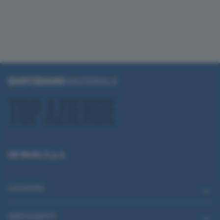
QN Media S.p.A.
CATEGORIE
ABBONAMENTI