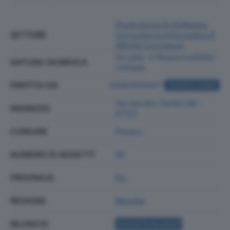
Produzione Di Software,
SETTORE
Consulenza Informatica E
Attività Connesse
Societa' A Responsabilita'
NATURA GIURIDICA
Limitata
PARTITA IVA
02663010417
ACQUISTA VISURA
Via Sandro Pertini 88 -
INDIRIZZO
61122
COMUNE
Pesaro
NUMERO DI ADDETTI
60
PROVINCIA
PU
REGIONE
Marche
BILANCIO
ACQUISTA BILANCIO