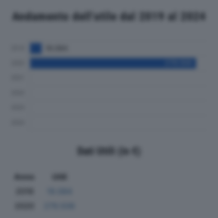
Andamento dell'utile dal 2019 al 2024
Dati Utili (in €)
Anno
Utili
2019
19.084
2020
279.506