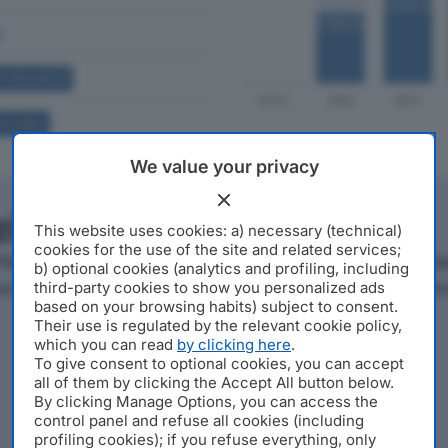
e
A BILANCIO
A SOCI
We value your privacy
azienda
This website uses cookies: a) necessary (technical)
cookies for the use of the site and related services;
etriano, in Via Emilia Romagna 8, operante nel settore Fab
b) optional cookies (analytics and profiling, including
 al 406° posto nella classifica provinciale di Pesaro-Urbino
third-party cookies to show you personalized ads
based on your browsing habits) subject to consent.
Their use is regulated by the relevant cookie policy,
which you can read
by clicking here
.
To give consent to optional cookies, you can accept
all of them by clicking the Accept All button below.
By clicking Manage Options, you can access the
control panel and refuse all cookies (including
profiling cookies); if you refuse everything, only