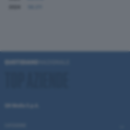
2024
58.211
QN Media S.p.A.
CATEGORIE