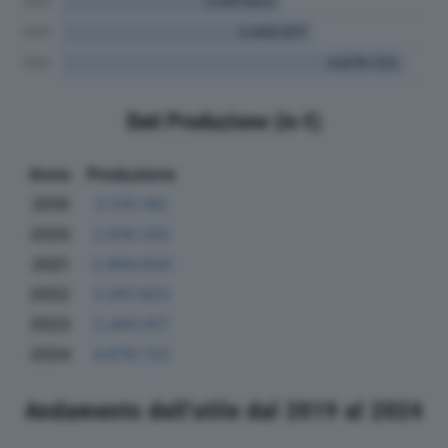
Dati Produzione (in €)
Anno
Produzione
2019
2.510.182
2020
2.619.332
2021
2.894.834
2022
3.007.623
2023
3.443.917
2024
4.679.723
Andamento dell'utile dal 2019 al 2024