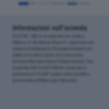
Informazioni sull’azienda
R.I.E.TEC. SRL è un'azienda con sede a
Milano, in Via Monte Rosa 91, operante nel
settore Installazione Di Impianti Elettrici In
Edifici O In Altre Opere Di Costruzione
(inclusa Manutenzione E Riparazione). Con
la partita IVA 01226790036, l'azienda si
posiziona al 10.085° posto nella classifica
provinciale di Milano per fatturato.