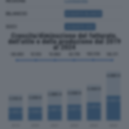
REGIONE
Lombardia
BILANCIO
ACQUISTA BILANCIO
SOCI
ACQUISTA SOCI
Crescita/diminuzione del fatturato,
dell'utile e della produzione dal 2019
al 2024