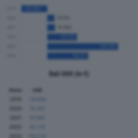
Dati Utili (in €)
Anno
Utili
2019
-36.692
2020
10.103
2021
10.992
2022
42.178
2023
100.516