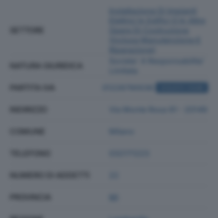
Installazione Di Impianti
Elettrici In Edifici O In Altre
SETTORE
Opere Di Costruzione
(inclusa Manutenzione E
Riparazione)
Societa' A Responsabilita'
NATURA GIURIDICA
Limitata
PARTITA IVA
01226790036
ACQUISTA VISURA
INDIRIZZO
Via Monte Rosa 91 - 20149
COMUNE
Milano
TELEFONO
032171223
NUMERO DI ADDETTI
22
PROVINCIA
MI