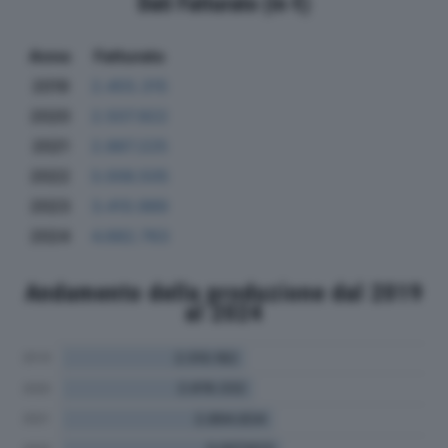
Dati Fatturato (in €)
Anno
Fatturato
2019
2.455.315
2020
2.507.922
2021
2.887.225
2022
3.006.505
2023
3.410.989
2024
4.682.763
Andamento della produzione dal 2019
al 2024