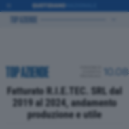
POSIZIONE IN
10.0
CLASSIFICA
PROVINCIALE
Fatturato R.I.E.TEC. SRL dal
2019 al 2024, andamento
produzione e utile