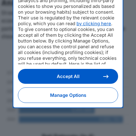
Analisi Economica 2019-2024
(analytics and profiling, including third-party
cookies to show you personalized ads based
Di seguito l'andamento dei principali indicatori
on your browsing habits) subject to consent.
Their use is regulated by the relevant cookie
economici di R.I.E.TEC. SRLdal 2019 al 2024, con
policy, which you can read
by clicking here
.
particolare attenzione a fatturato, produzione e utile
To give consent to optional cookies, you can
accept all of them by clicking the Accept All
d'esercizio.
button below. By clicking Manage Options,
you can access the control panel and refuse
Andamento del fatturato dal 2019
all cookies (including profiling cookies); if
al 2024
you refuse everything, only technical cookies
will be used by default. Here is the list of
providers
. Cookie consent will be stored and
applied also to the other websites of
Accept All
Editoriale Nazionale and their subdomains. By
expressing your choice on this site, you will
therefore not be asked again on other
Manage Options
Editoriale Nazionale websites that use the
same consent management platform (CMP).
You can still modify or withdraw your choice
at any time through the “Privacy Settings”
section.