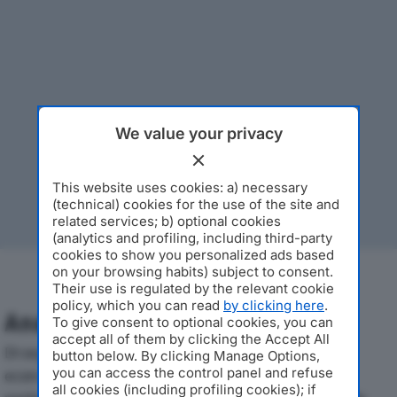
We value your privacy
This website uses cookies: a) necessary
(technical) cookies for the use of the site and
related services; b) optional cookies
(analytics and profiling, including third-party
cookies to show you personalized ads based
on your browsing habits) subject to consent.
Their use is regulated by the relevant cookie
policy, which you can read
by clicking here
.
Analisi Economica 2019-2024
To give consent to optional cookies, you can
accept all of them by clicking the Accept All
Di seguito l'andamento dei principali indicatori
button below. By clicking Manage Options,
you can access the control panel and refuse
economici di PROMEC S.R.L.dal 2019 al 2024, con
all cookies (including profiling cookies); if