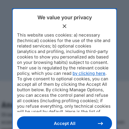
We value your privacy
This website uses cookies: a) necessary
(technical) cookies for the use of the site and
related services; b) optional cookies
(analytics and profiling, including third-party
cookies to show you personalized ads based
on your browsing habits) subject to consent.
Their use is regulated by the relevant cookie
policy, which you can read
by clicking here
.
To give consent to optional cookies, you can
accept all of them by clicking the Accept All
button below. By clicking Manage Options,
you can access the control panel and refuse
all cookies (including profiling cookies); if
Analisi Economica 2019-2024
you refuse everything, only technical cookies
will be used by default. Here is the list of
Di seguito l'andamento dei principali indicatori
providers
. Cookie consent will be stored and
economici di PROEMOZIONI S.R.L.dal 2019 al 2024, con
applied also to the other websites of
Accept All
Editoriale Nazionale and their subdomains. By