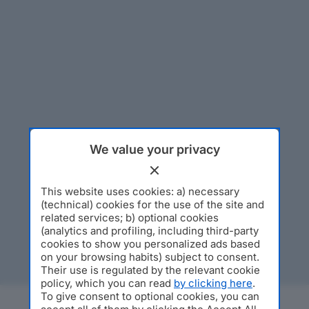
We value your privacy
This website uses cookies: a) necessary
(technical) cookies for the use of the site and
related services; b) optional cookies
(analytics and profiling, including third-party
cookies to show you personalized ads based
on your browsing habits) subject to consent.
Their use is regulated by the relevant cookie
policy, which you can read
by clicking here
.
To give consent to optional cookies, you can