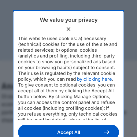
We value your privacy
This website uses cookies: a) necessary
(technical) cookies for the use of the site and
related services; b) optional cookies
(analytics and profiling, including third-party
cookies to show you personalized ads based
on your browsing habits) subject to consent.
Their use is regulated by the relevant cookie
policy, which you can read
by clicking here
.
Analisi Economica 2019-2024
To give consent to optional cookies, you can
accept all of them by clicking the Accept All
Di seguito l'andamento dei principali indicatori
button below. By clicking Manage Options,
you can access the control panel and refuse
economici di MOBIS S.R.L.dal 2019 al 2024, con
all cookies (including profiling cookies); if
particolare attenzione a fatturato, produzione e utile
you refuse everything, only technical cookies
d'esercizio.
will be used by default. Here is the list of
providers
. Cookie consent will be stored and
applied also to the other websites of
Accept All