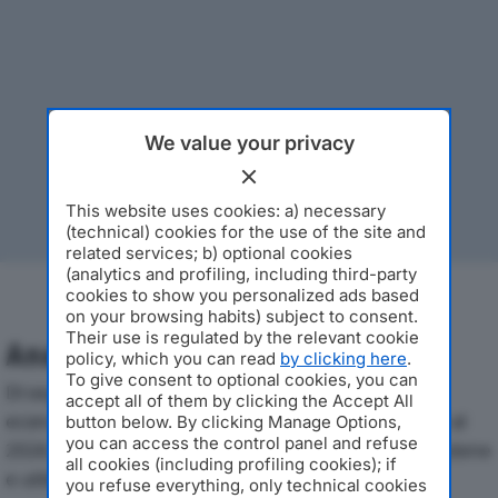
We value your privacy
This website uses cookies: a) necessary
(technical) cookies for the use of the site and
related services; b) optional cookies
(analytics and profiling, including third-party
cookies to show you personalized ads based
on your browsing habits) subject to consent.
Their use is regulated by the relevant cookie
Analisi Economica 2019-2024
policy, which you can read
by clicking here
.
To give consent to optional cookies, you can
Di seguito l'andamento dei principali indicatori
accept all of them by clicking the Accept All
economici di VALENTINI COSTRUZIONI SRLdal 2019 al
button below. By clicking Manage Options,
you can access the control panel and refuse
2024, con particolare attenzione a fatturato, produzione
all cookies (including profiling cookies); if
e utile d'esercizio.
you refuse everything, only technical cookies