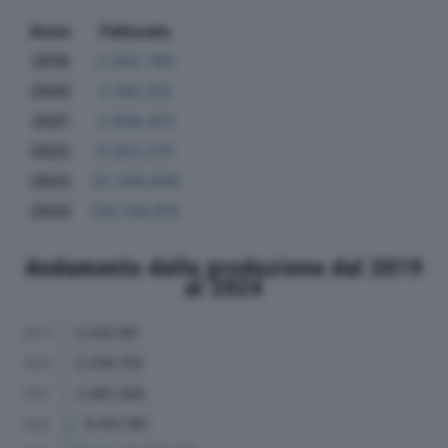
Anno
Fatturato
2019
2.302.765
2020
2.195.103
2021
2.938.413
2022
6.353.275
2023
22.346.946
2024
135.139.815
Andamento della produzione dal 2019
al 2024