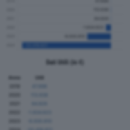
Dati Utili (in €)
Anno
Utili
2019
47.698
2020
113.638
2021
84.826
2022
-1.834.623
2023
-8.930.810
2024
-33.418.621