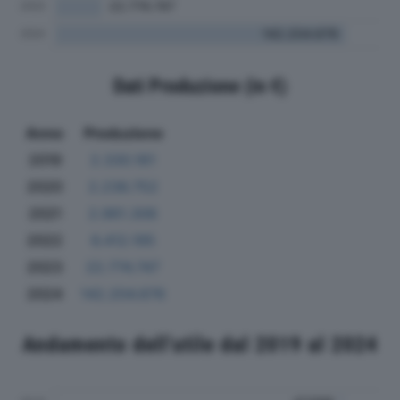
Dati Produzione (in €)
Anno
Produzione
2019
2.330.161
2020
2.236.752
2021
2.961.306
2022
6.412.195
2023
22.774.747
2024
142.204.676
Andamento dell'utile dal 2019 al 2024