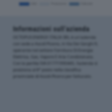
Informazioni sull’azienda
OCTOPUS ENERGY ITALIA SRL è un'azienda
con sede a Ascoli Piceno, in Via Dei Gorghi 9,
operante nel settore Fornitura Di Energia
Elettrica, Gas, Vapore E Aria Condizionata.
Con la partita IVA 01771990445, l'azienda si
posiziona al 8° posto nella classifica
provinciale di Ascoli-Piceno per fatturato.