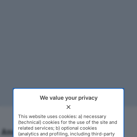
We value your privacy
This website uses cookies: a) necessary
(technical) cookies for the use of the site and
related services; b) optional cookies
Analisi Economica 2019-2024
(analytics and profiling, including third-party