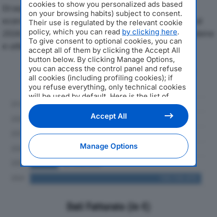
cookies to show you personalized ads based
Di seguito l'andamento dei principali indicatori
on your browsing habits) subject to consent.
economici di OCTOPUS ENERGY ITALIA SRLdal 2019 al
Their use is regulated by the relevant cookie
policy, which you can read
by clicking here
.
2024, con particolare attenzione a fatturato, produzione
To give consent to optional cookies, you can
e utile d'esercizio.
accept all of them by clicking the Accept All
button below. By clicking Manage Options,
you can access the control panel and refuse
Andamento del fatturato dal 2019
all cookies (including profiling cookies); if
al 2024
you refuse everything, only technical cookies
will be used by default. Here is the list of
providers
. Cookie consent will be stored and
applied also to the other websites of
Accept All
Editoriale Nazionale and their subdomains. By
expressing your choice on this site, you will
therefore not be asked again on other
Manage Options
Editoriale Nazionale websites that use the
same consent management platform (CMP).
You can still modify or withdraw your choice
at any time through the “Privacy Settings”
section.
Dati Fatturato (in €)