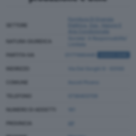
Fornitura Di Energia
SETTORE
Elettrica, Gas, Vapore E
Aria Condizionata
Societa' A Responsabilita'
NATURA GIURIDICA
Limitata
PARTITA IVA
01771990445
ACQUISTA VISURA
INDIRIZZO
Via Dei Gorghi 9 - 63100
COMUNE
Ascoli Piceno
TELEFONO
0736403709
NUMERO DI ADDETTI
161
PROVINCIA
AP