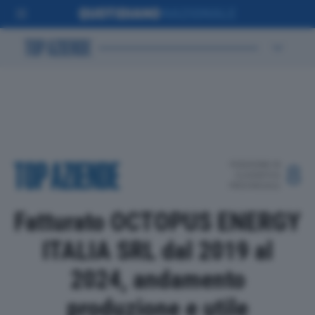
POSIZIONE IN
8
CLASSIFICA
PROVINCIALE
Fatturato OCTOPUS ENERGY
ITALIA SRL dal 2019 al
2024, andamento
produzione e utile