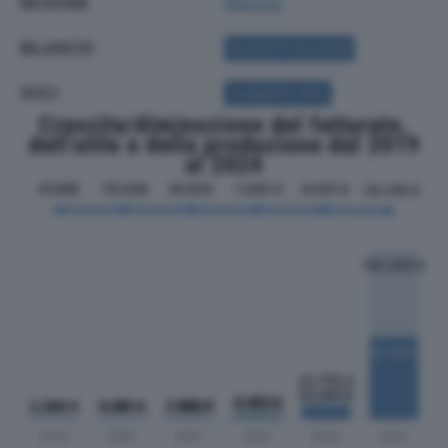
REGIONE
Marche
BILANCIO
ACQUISTA BILANCIO
SOCI
ACQUISTA SOCI
Crescita/diminuzione del fatturato,
dell'utile e della produzione dal 2019
al 2024