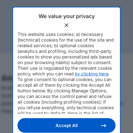
We value your privacy
This website uses cookies: a) necessary
(technical) cookies for the use of the site and
related services; b) optional cookies
(analytics and profiling, including third-party
cookies to show you personalized ads based
on your browsing habits) subject to consent.
Their use is regulated by the relevant cookie
policy, which you can read
by clicking here
.
Analisi Economica 2019-2024
To give consent to optional cookies, you can
accept all of them by clicking the Accept All
Di seguito l'andamento dei principali indicatori
button below. By clicking Manage Options,
economici di C.L.O.M. S.R.L.dal 2019 al 2024, con
you can access the control panel and refuse
all cookies (including profiling cookies); if
particolare attenzione a fatturato, produzione e utile
you refuse everything, only technical cookies
d'esercizio.
will be used by default. Here is the list of
providers
. Cookie consent will be stored and
applied also to the other websites of
Accept All
Andamento del fatturato dal 2019
Editoriale Nazionale and their subdomains. By